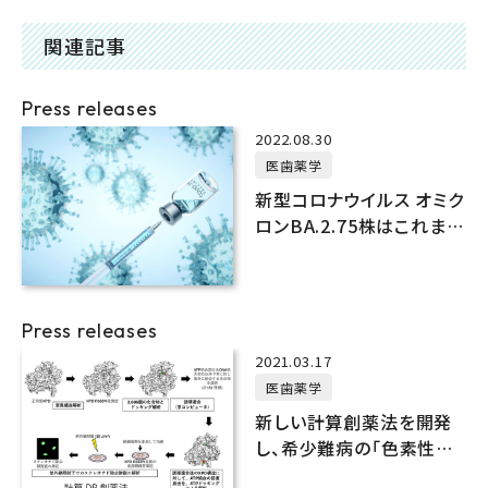
関連記事
Press releases
2022.08.30
医歯薬学
新型コロナウイルス オミク
ロンBA.2.75株はこれまで
の変異株の中で最も高い
感染力の可能性
Press releases
2021.03.17
医歯薬学
新しい計算創薬法を開発
し、希少難病の「色素性乾
皮症D群 (R683W変異)」