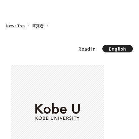
本文へ
アクセス
寄附
EN
検索
News Top
研究者
Read in
English