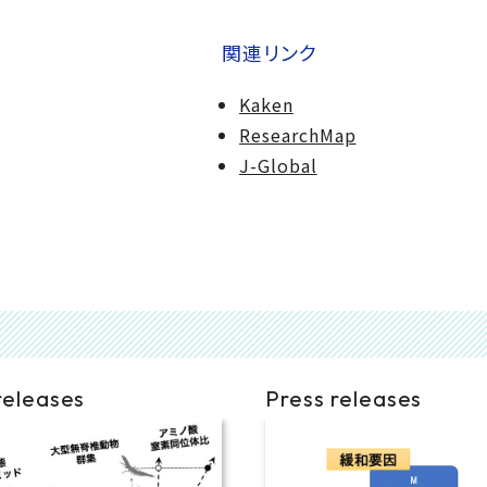
関連リンク
Kaken
ResearchMap
J-Global
releases
Press releases