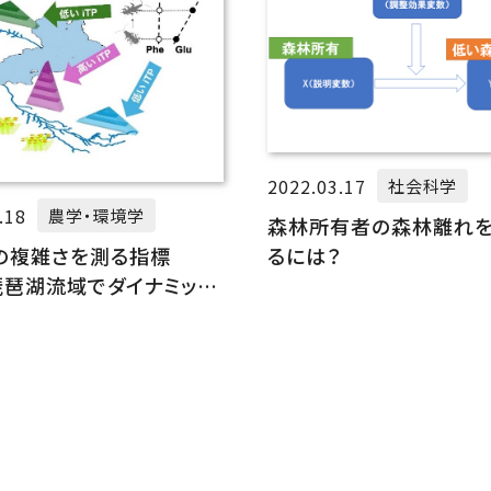
2022.03.17
社会科学
.18
農学・環境学
森林所有者の森林離れ
るには？
の複雑さを測る指標
」琵琶湖流域でダイナミック
を捉える！