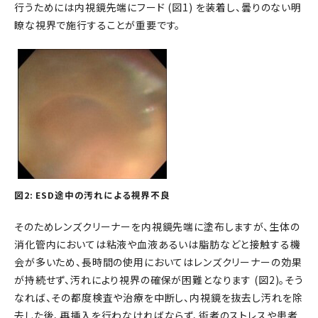
行うためには内視鏡先端にフード (図1) を装着し、曇りのない明
瞭な視界で施行することが重要です。
図2: ESD途中の汚れによる視界不良
そのためレンズクリーナーを内視鏡先端に塗布しますが、生体の
消化管内においては粘液や血液あるいは脂肪などと接触する機
会が多いため、長時間の使用においてはレンズクリーナーの効果
が持続せず、汚れにより視界の確保が困難となります (図2)。そう
なれば、その都度検査や治療を中断し、内視鏡を抜去し汚れを除
去した後、再挿入を行わなければならず、術者のストレスや患者