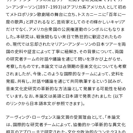
ン・アンダーソン(1897-1993)はアフリカ系アメリカ人として初め
てメトロポリタン歌劇場の舞台に立ち、トスカニーニに「百年に一
度の歌声」と評されるなど、芸術家としてのその輝かしいキャリア
だけでなく、アメリカ合衆国の公民権運動のシンボルにもなりま
した。本研究は、戦後間もない来日で熱狂的に歓迎されたもの
の、現代では忘却されたマリアン・アンダーソンの日本ツアーを両
国の史料や証言によって丁寧に紐解き、その背景について、両国
の研究者チームの対話や議論を通じて問いを浮かび上がらせ、
考察したものです。本論文では占領期の音楽文化についても考察
されましたが、今後、このような国際的なチームによって、史料を
発掘、共有し、対話や議論を通じて共同執筆するという試みが、
音楽文化史研究の革新的な方法論として発展する可能性を秘め
ています。なお、本論文は英語と日本語で発表されました (以下
のリンクから日本語本文が参照できます)。
アーヴィング・ローヴェンス論文賞の受賞理由として、「本論文
は、国際的な研究者チームによって、協働的かつ革新的な異文化
相互のアプローチで研究された。文化や政治的なコンテクストの