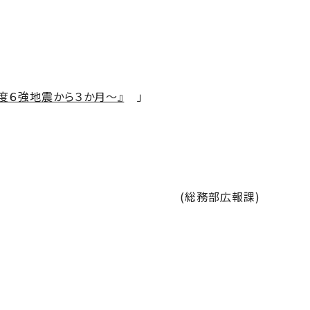
度６強地震から３か月～』
」
(総務部広報課)