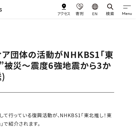
s
アクセス
寄附
EN
検索
Menu
ア団体の活動がNHKBS1「東
い”被災～震度6強地震から3か
)
行っている復興活動が、NHKBS1「東北推し！東
」で紹介されます。