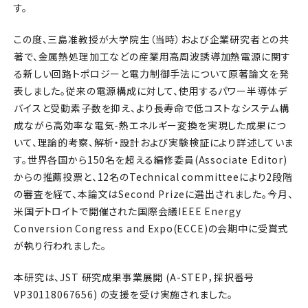
す。
この度、三島准教授が大学院生（当時）および企業研究者との共
著で、金属熱処理加工などの産業用高周波誘導加熱電源に関す
る新しい回路トポロジーと電力制御手法について原著論文を発
表しました。従来の電源構成に対して、使用するパワー半導体デ
バイスと受動素子数を抑え、より長寿命で低コストなシステム構
成ながら高効率な電気-熱エネルギー変換を実現した成果につ
いて、理論的考察、解析・設計および実験検証により詳述していま
す。世界各国から150名を超える編修委員(Associate Editor)
からの推薦投票と、12名のTechnical committeeにより2段階
の審査を経て、本論文はSecond Prizeに選出されました。今月、
米国デトロイトで開催された国際会議IEEE Energy
Conversion Congress and Expo(ECCE)の会期中に受賞式
が執り行われました。
本研究は、JST 研究成果事業展開 (A-STEP，採択番号
VP30118067656) の支援を受け実施されました。