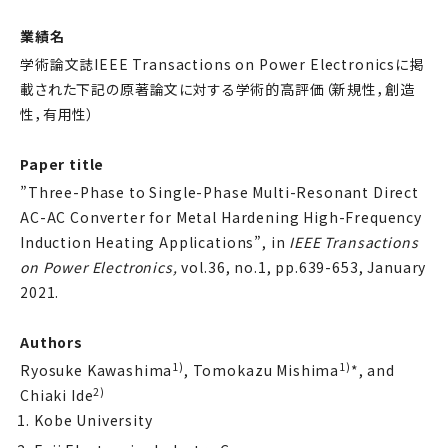
業績名
学術論文誌IEEE Transactions on Power Electronicsに掲
載された下記の原著論文に対する学術的高評価（新規性，創造
性，有用性）
Paper title
”Three-Phase to Single-Phase Multi-Resonant Direct
AC-AC Converter for Metal Hardening High-Frequency
Induction Heating Applications”, in
IEEE Transactions
on Power Electronics,
vol.36, no.1, pp.639-653, January
2021.
Authors
1)
1)
Ryosuke Kawashima
, Tomokazu Mishima
*, and
2)
Chiaki Ide
Kobe University