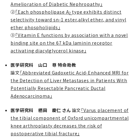
Amelioration of Diabetic Nephropathy」
②
「Each phospholipase A
type exhibits distinct
2
selectivity toward sn-1 ester,alkyl ether, and vinyl
ether phospholipids」
③
「Vitamin E functions by association with a novel
binding site on the 67 kDa laminin receptor
activating diacylglycerol kinase」
医学研究科 山口 尊 特命助教
論文
「Abbreviated Gadoxetic Acid-Enhanced MRI for
the Detection of Liver Metastases in Patients With
Potentially Resectable Pancreatic Ductal
Adenocarcinoma」
医学研究科 栖田 慶仁 さん
論文
「Varus placement of
the tibial component of Oxford unicompartmental
knee arthroplasty decreases the risk of
postoperative tibial fracture」