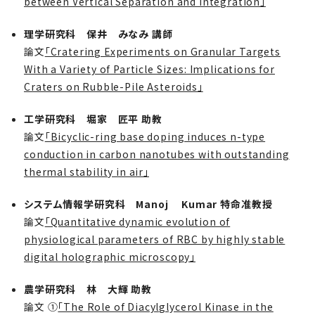
between Vertical Separation and Integration」
理学研究科 保井 みなみ 講師
論文
「Cratering Experiments on Granular Targets
With a Variety of Particle Sizes: Implications for
Craters on Rubble-Pile Asteroids」
工学研究科 堀家 匠平 助教
論文
「Bicyclic-ring base doping induces n-type
conduction in carbon nanotubes with outstanding
thermal stability in air」
システム情報学研究科 Manoj Kumar 特命准教授
論文
「Quantitative dynamic evolution of
physiological parameters of RBC by highly stable
digital holographic microscopy」
農学研究科 林 大輝 助教
論文 ①
「The Role of Diacylglycerol Kinase in the