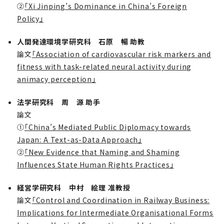
②
「Xi Jinping’s Dominance in China’s Foreign
Policy」
人間発達環境学研究科 石原 暢 助教
論文
「Association of cardiovascular risk markers and
fitness with task-related neural activity during
animacy perception」
法学研究科 周 源 助手
論文
①
「China’s Mediated Public Diplomacy towards
Japan: A Text-as-Data Approach」
②
「New Evidence that Naming and Shaming
Influences State Human Rights Practices」
経営学研究科 中村 絵理 准教授
論文
「Control and Coordination in Railway Business:
Implications for Intermediate Organisational Forms