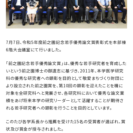
7月7日、令和5年度前之園記念若手優秀論文賞表彰式を本部棟
6階大会議室にて行いました。
「前之園記念若手優秀論文賞」は、優秀な若手研究者を育成した
いという前之園博士の御遺志に基づき、2011年、本学医学研究
科の優秀な研究者への顕彰を目的として敬愛まちづくり財団に
より設立された前之園賞を、第10回の顕彰を迎えたことを機に
対象を全研究科へと発展させ、各研究科において優秀な論文業
績をあげ将来本学の研究リーダーとして活躍することが期待さ
れる若手研究者への顕彰を行うことを目的としています。
このたび各学系長から推薦を受けた15名の受賞者が選ばれ、賞
状及び賞金が授与されました。