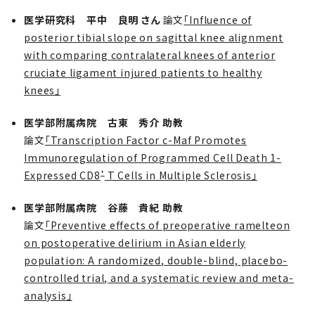
医学研究科 平中 良明 さん
論文
「Influence of
posterior tibial slope on sagittal knee alignment
with comparing contralateral knees of anterior
cruciate ligament injured patients to healthy
knees」
医学部附属病院 古東 秀介 助教
論文
「Transcription Factor c-Maf Promotes
Immunoregulation of Programmed Cell Death 1-
⁺
Expressed CD8
T Cells in Multiple Sclerosis」
医学部附属病院 谷藤 貴紀 助教
論文
「Preventive effects of preoperative ramelteon
on postoperative delirium in Asian elderly
population: A randomized, double-blind, placebo-
controlled trial, and a systematic review and meta-
analysis」