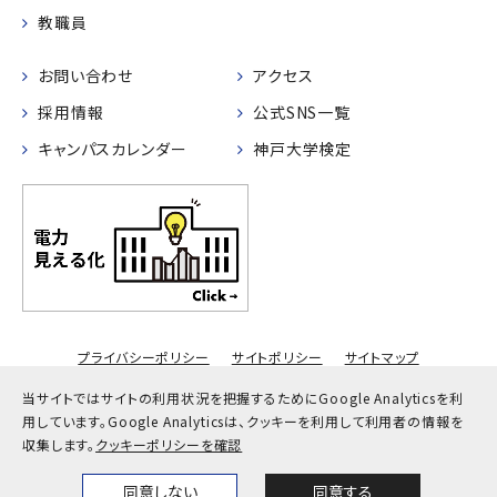
教職員
お問い合わせ
アクセス
採用情報
公式SNS一覧
キャンパスカレンダー
神戸大学検定
プライバシーポリシー
サイトポリシー
サイトマップ
© Kobe University
当サイトではサイトの利用状況を把握するためにGoogle Analyticsを利
用しています。
Google Analyticsは、クッキーを利用して利用者の情報を
収集します。
クッキーポリシーを確認
同意しない
同意する
Home
News
Events
Themes