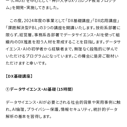
ー（CMDS）を中心として「神戸大学DXリカレント教育プログラ
ム」を開発・実施してきました。
この度，2024年度の事業として「DX基礎講座」「DX応用講座」
「課題解決型PBL」の3つの講座を開講いたします。技術系部署に
限らず，経営層，事務系各部署でデータサイエンス・AIを使って組
織内のDX推進を担う人材を育成することを目指します。データサ
イエンス・AIの初学者から経験者まで，無理なく段階的に学んで
いただけるプログラムになっています。この機会に是非ご取材い
ただけますと幸いです。
【DX基礎講座】
①データサイエンス・AI基礎（15時間）
データサイエンス・AIが必要とされる社会的背景や実用事例に触
れ，AI倫理，プライバシー保護，情報セキュリティ，統計的データ
解析の基本を習得します。