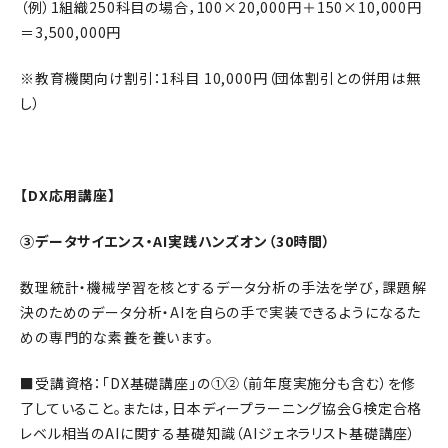
（例）1組織250科目の場合，100×20,000円＋150×10,000円
＝3,500,000円
※教育機関向け割引：1科目 10,000円（団体割引との併用は無
し）
【DX応用講座】
③データサイエンス・AI実践ハンズオン（30時間）
数理統計・機械学習を核とするデータ分析の手法を学び，課題解
決のためのデータ分析・AIを自らの手で実装できるようになるた
めの専門的な素養を養います。
■受講資格：「DX基礎講座」の①②（前年度実施分も含む）を修
了していること。または，日本ディープラーニング協会G検定合格
レベル相当のAIに関する基礎知識（AIジェネラリスト基礎講座）