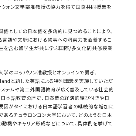
ティウォン文学部准教授の協力を得て国際共同授業を
国語としての日本語を多角的に見つめることにより、
る言語や文脈における物事への洞察力を涵養するこ
学生を含む留学生が共に学ぶ国際/多文化間共修授業
ン大学のユッパワン准教授とオンラインで繋ぎ、
on in Thailandと題した英語による特別講義を実施していただ
システムや第二外国語教育が広く普及している社会的
る日本語教育の歴史、日泰間の経済的結び付きや日
の要因がタイにおける日本語学習者の継続的な増加に
であるチュラロンコン大学において、どのような日本
の動機やキャリア形成などについて、具体例を挙げて