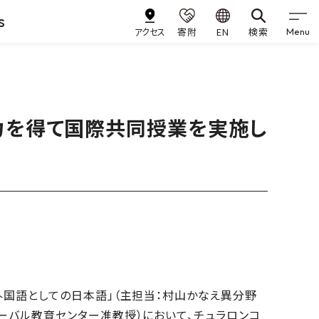
s
アクセス
寄附
EN
検索
Menu
力を得て国際共同授業を実施し
国語としての日本語」（主担当：村山かなえ異分野
バル教育センター准教授）において、チュラロンコ