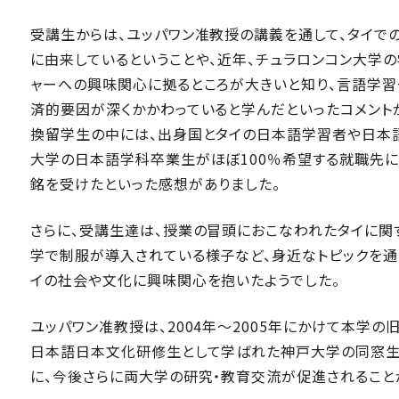
受講生からは、ユッパワン准教授の講義を通して、タイ
に由来しているということや、近年、チュラロンコン大学
ャーへの興味関心に拠るところが大きいと知り、言語学習
済的要因が深くかかわっていると学んだといったコメント
換留学生の中には、出身国とタイの日本語学習者や日本語
大学の日本語学科卒業生がほぼ100％希望する就職先に
銘を受けたといった感想がありました。
さらに、受講生達は、授業の冒頭におこなわれたタイに関
学で制服が導入されている様子など、身近なトピックを通
イの社会や文化に興味関心を抱いたようでした。
ユッパワン准教授は、2004年～2005年にかけて本学の
日本語日本文化研修生として学ばれた神戸大学の同窓生
に、今後さらに両大学の研究・教育交流が促進されること