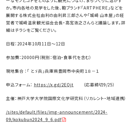
ーなモノとコトをどのように観光につなげ、まちづくりに活かす
か。市内各地の見学をした後、鞄ブランド「ARTPHERE」などを
展開する株式会社由利の由利昇三郎さんや「城崎 山本屋」の経
営者で城崎温泉観光協会会長・高宮浩之さんらと議論します。詳
細はチラシをご覧ください。
日程：2024年10月11日～12日
参加費：20000円（税別：宿泊・食事代を含む）
現地集合 ：「 とゞ兵」兵庫県豊岡市中央町１８－１
申込フォーム：
https://x.gd/2EQjt
（応募締切9/25）
主催：神戸大学大学院国際文化学研究科（リカレント・地域連携）
/sites/default/files/img-announcement/2024-
09/kokubun2024_9_6.pdf