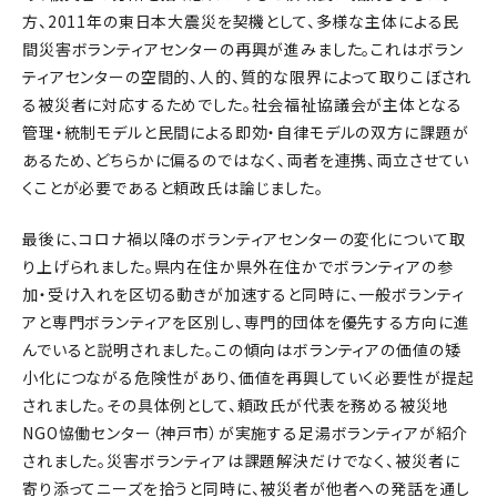
方、2011年の東日本大震災を契機として、多様な主体による民
間災害ボランティアセンターの再興が進みました。これはボラン
ティアセンターの空間的、人的、質的な限界によって取りこぼされ
る被災者に対応するためでした。社会福祉協議会が主体となる
管理・統制モデルと民間による即効・自律モデルの双方に課題が
あるため、どちらかに偏るのではなく、両者を連携、両立させてい
くことが必要であると頼政氏は論じました。
最後に、コロナ禍以降のボランティアセンターの変化について取
り上げられました。県内在住か県外在住かでボランティアの参
加・受け入れを区切る動きが加速すると同時に、一般ボランティ
アと専門ボランティアを区別し、専門的団体を優先する方向に進
んでいると説明されました。この傾向はボランティアの価値の矮
小化につながる危険性があり、価値を再興していく必要性が提起
されました。その具体例として、頼政氏が代表を務める被災地
NGO恊働センター（神戸市）が実施する足湯ボランティアが紹介
されました。災害ボランティアは課題解決だけでなく、被災者に
寄り添ってニーズを拾うと同時に、被災者が他者への発話を通し