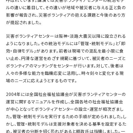
呼ばれています。講演では災害ボランティアセンターの統治モデ
ルの違いに着目して、その違いが地域や被災者に与える正と負の
影響が報告され、災害ボランティアの抱える課題と今後のあり方
が提起されました。
災害ボランティアセンターは阪神・淡路大震災以降に設立される
ようになりました。その統治モデルには「管理・統制モデル」と「即
効・自律モデル」があります。前者は現場での混乱を最小限に食
い止め、円滑な運営をめざす規範に基づいて、被災者のニーズと
ボランティアのマッチングをセンターが行います。対して、後者は
人々の多様な能力を臨機応変に活用し、時々刻々と変化する現
場のニーズに応えようとするものです。
2004年には全国社会福祉協議会が災害ボランティアセンターの
運営に関するマニュアルを作成し、全国各地の社会福祉協議会
が中心となってボランティアセンターの設立・運営が相次ぎまし
た。管理・統制モデルを実行するための手順が定められました。し
かし、管理・統制モデルは支援対象者を決める基準を設定するた
め、被災者の分断を招く恐れがあると頼政氏は指摘しました。一