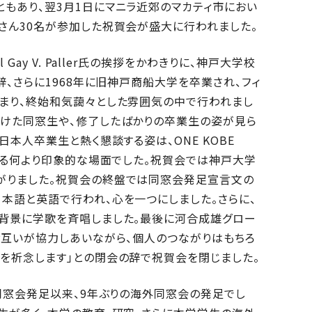
もあり、翌3月1日にマニラ近郊のマカティ市におい
さん30名が参加した祝賀会が盛大に行われました。
ay V. Paller氏の挨拶をかわきりに、神戸大学校
辞、さらに1968年に旧神戸商船大学を卒業され、フィ
まり、終始和気藹々とした雰囲気の中で行われまし
つけた同窓生や、修了したばかりの卒業生の姿が見ら
本人卒業生と熱く懇談する姿は、ONE KOBE
せる何より印象的な場面でした。祝賀会では神戸大学
がりました。祝賀会の終盤では同窓会発足宣言文の
本語と英語で行われ、心を一つにしました。さらに、
を背景に学歌を斉唱しました。最後に河合成雄グロー
お互いが協力しあいながら、個人のつながりはもちろ
を祈念します」との閉会の辞で祝賀会を閉じました。
ア同窓会発足以来、9年ぶりの海外同窓会の発足でし