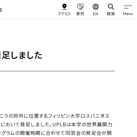
s
アクセス
寄附
EN
検索
Menu
発足しました
都マニラの郊外に位置するフィリピン大学ロスバニオス
anos（UPLB）において発足しました。UPLBは本学の世界展開力
ログラムの開催時期に合わせて同窓会の発足会が開