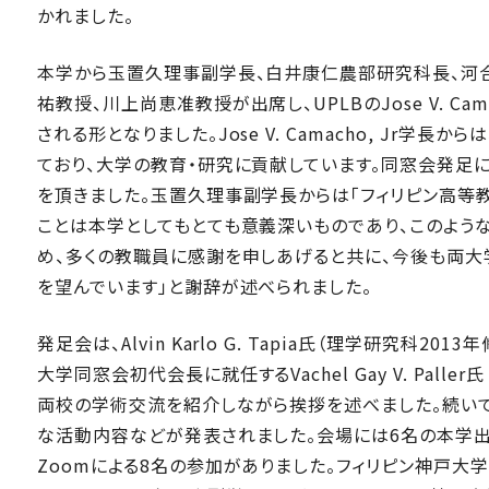
かれました。
本学から玉置久理事副学長、白井康仁農部研究科長、河
祐教授、川上尚恵准教授が出席し、UPLBのJose V. C
される形となりました。Jose V. Camacho, Jr学
ており、大学の教育・研究に貢献しています。同窓会発足
を頂きました。玉置久理事副学長からは「フィリピン高等
ことは本学としてもとても意義深いものであり、このような
め、多くの教職員に感謝を申しあげると共に、今後も両
を望んでいます」と謝辞が述べられました。
発足会は、Alvin Karlo G. Tapia氏（理学研究科
大学同窓会初代会長に就任するVachel Gay V. Pall
両校の学術交流を紹介しながら挨拶を述べました。続い
な活動内容などが発表されました。会場には6名の本学出
Zoomによる8名の参加がありました。フィリピン神戸