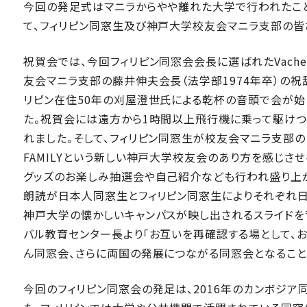
今回の発足式はマニラからやや離れた大学で行われたこと
て、フィリピン同窓生及び神戸大学校友会マニラ支部の皆
祝賀会では、今回フィリピン同窓会会長に選ばれたVachel G
友会マニラ支部の藤井伸夫会長（法学部1974年卒）の祝
リピン在住50年の刈屋澄世氏による乾杯の音頭で会が始
た。祝賀会には遠方から1時間以上飛行機に乗って駆け
れました。そして、フィリピン同窓生が校友会マニラ支部の日
FAMILYという新しい神戸大学校友会のあり方を感じさ
グッズのお楽しみ抽選会や自己紹介なども行われ盛り上
朗読が日本人同窓生とフィリピン同窓生によりそれぞれ日
神戸大学の懐かしいキャンパスが映し出されるスライド
バル教育センター長より「お互いを再確認する場として、
ん同窓会、さらに両国の発展につながる同窓会となること
今回のフィリピン同窓会の発足は、2016年のカンボジ