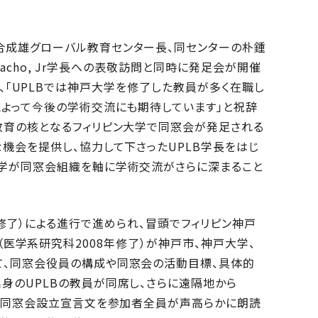
合成雄グローバル教育センター長、同センターの朴鍾
amacho, Jr学長への表敬訪問と同時に発足会が開催
長からは、「UPLBでは神戸大学を修了した教員が多く在職し
によって今後の学術交流にも期待しています」と祝辞
教育の核となるフィリピン大学で同窓会が発足される
機会を提供し、協力して下さったUPLB学長をはじ
大学が同窓会組織を軸に学術交流がさらに深まること
2013年修了）による進行で進められ、冒頭でフィリピン神戸
er氏（医学系研究科2008年修了）が神戸市、神戸大学、
て、同窓会役員の構成や同窓会の活動目標、具体的
身のUPLBの教員が同席し、さらに遠隔地から
大学同窓会設立宣言文を参加者全員が声高らかに朗読