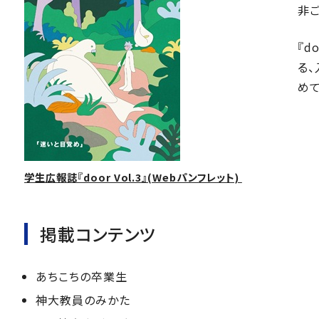
非ご
『d
る
めて
学生広報誌『door Vol.3』(Webパンフレット)
掲載コンテンツ
あちこちの卒業生
神大教員のみかた