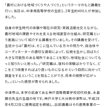
「農村における地域づくりや人づくり」というテーマのもと講義を
行い、当日は、中津南高等学校の生徒1、2年生約400人が参加し
ました。
自身の学生時代の体験や現在の研究・実践活動を交えながら、
農村地域の課題やそれを支える地域運営の仕組み、研究職とい
う進路について紹介する講義を行いました。その講義を受けて、
生徒からは「農村は、そこに住んでいる方々の努力や、自治体や
コーディネーターの適切な援助によって、伝統を生かし羽ばたく
大きな可能性のある場所であることを知り、地域社会についても
っと知りたいと思った。」「研究職は、理科の実験ばかりでなく、ど
こをどう改善すればより良いものになるかという目的に向かって
調査をするということを知ることができ、将来の視野が広がっ
た。」といった感想が寄せられました。
中津市は、本学の前身である神戸高等商業学校初代校長、水島
銕也先生の生誕の地です。神戸大学と大分県中津市は、平成28
年4月22日に連携協定を締結し、出前講義はその連携事業の一