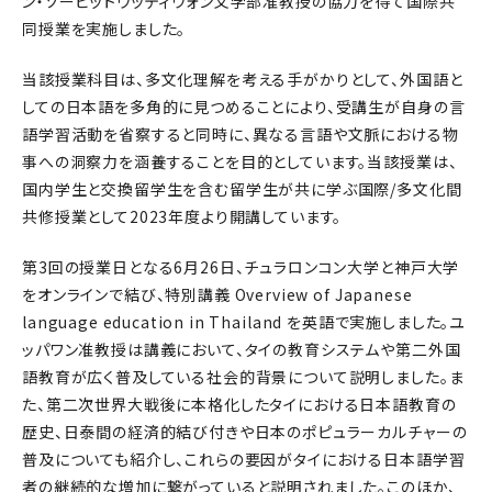
ン・ソーピットヴッティウォン文学部准教授の協力を得て国際共
同授業を実施しました。
当該授業科目は、多文化理解を考える手がかりとして、外国語と
しての日本語を多角的に見つめることにより、受講生が自身の言
語学習活動を省察すると同時に、異なる言語や文脈における物
事への洞察力を涵養することを目的としています。当該授業は、
国内学生と交換留学生を含む留学生が共に学ぶ国際/多文化間
共修授業として2023年度より開講しています。
第3回の授業日となる6月26日、チュラロンコン大学と神戸大学
をオンラインで結び、特別講義 Overview of Japanese
language education in Thailand を英語で実施しました。ユ
ッパワン准教授は講義において、タイの教育システムや第二外国
語教育が広く普及している社会的背景について説明しました。ま
た、第二次世界大戦後に本格化したタイにおける日本語教育の
歴史、日泰間の経済的結び付きや日本のポピュラーカルチャーの
普及についても紹介し、これらの要因がタイにおける日本語学習
者の継続的な増加に繋がっていると説明されました。このほか、