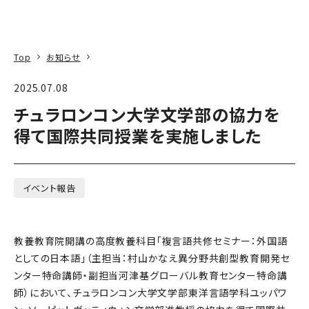
本文へ
アクセス
寄附
EN
検索
Top
お知らせ
2025.07.08
チュラロンコン大学文学部の協力を
得て国際共同授業を実施しました
イベント報告
教養教育院開講の高度教養科目「複言語共修セミナー：外国語
としての日本語」（主担当：村山かなえ異分野共創型教育開発セ
ンター特命講師・副担当河津基グローバル教育センター特命講
師）において、チュラロンコン大学文学部東洋言語学科ユッパワ