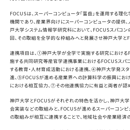
FOCUSは、スーパーコンピュータ「富岳」を運用する理
機関であり、産業界向けにスーパーコンピュータの提供、
戸大学システム情報学研究科において、FOCUSスパコ
回、その取組を全学的な枠組みへと発展させ神戸大学とF
連携項目は、①神戸大学が全学で実施する研究におけるF
施する共同研究等産官学連携事業におけるFOCUSスパ
する教育・人材育成活動における連携、④神戸大学発スタ
進、⑤FOCUSが進める産業界への計算科学の振興にお
における相互協力、⑦その他連携協力に有益と両者が認
神戸大学とFOCUSがそれぞれの特色を活かし、神戸大
会実装などの取組みと、FOCUSが進めるスーパーコン
の取組みが相互に連携することで、地域社会や産業経済の