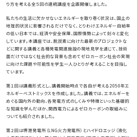
り方を考える全５回の連続講座を企画開催しました。
私たちの生活に欠かせないエネルギーを取り巻く状況は、国土の
地理的状況に影響されるだけでなく、とりわけエネルギー自給率
の低い日本では、経済や安全保障、国際情勢によって刻々と変化
しています。本講座では、脱炭素に向けた最新のプロジェクトな
どに関する講義と各種発電関連施設の現地見学を通じて、技術
面だけではなく社会的な背景も含めてゼロカーボン社会の実現
に向けた課題や可能性を学生一人ひとりが考えることを目指し
ています。
第１回は講義形式とし、講義開始時点で各自が考える2050年エ
ネルギーベストミックスを作成しました。講義では、エネルギーを
めぐる国内外の動向、各発電方式のしくみや特徴といった基礎的
な知識を学んだほか、関西電力によるゼロカーボンの取組みに
ついても紹介されました。
第２回は堺港発電所（LNG火力発電所）とハイドロエッジ（液化