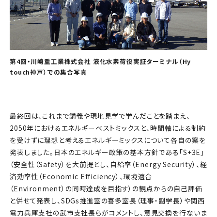
第4回・川崎重工業株式会社 液化水素荷役実証ターミナル（Hy
touch神戸）での集合写真
最終回は、これまで講義や現地見学で学んだことを踏まえ、
2050年におけるエネルギーベストミックスと、時間軸による制約
を受けずに理想と考えるエネルギーミックスについて各自の案を
発表しました。日本のエネルギー政策の基本方針である「S+3E」
（安全性（Safety）を大前提とし、自給率（Energy Security）、経
済効率性（Economic Efficiency）、環境適合
（Environment）の同時達成を目指す）の観点からの自己評価
と併せて発表し、SDGs推進室の喜多室長（理事・副学長）や関西
電力兵庫支社の武市支社長らがコメントし、意見交換を行ないま