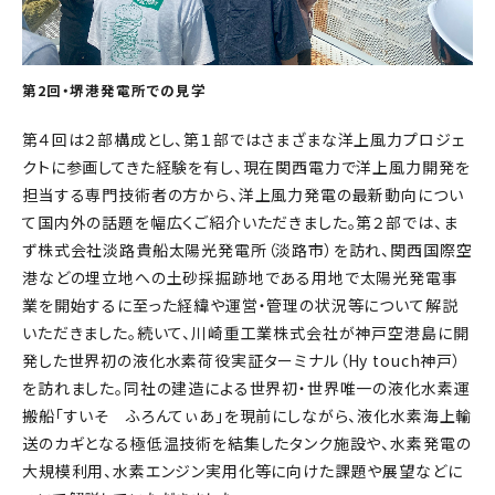
第2回・堺港発電所での見学
第４回は２部構成とし、第１部ではさまざまな洋上風力プロジェ
クトに参画してきた経験を有し、現在関西電力で洋上風力開発を
担当する専門技術者の方から、洋上風力発電の最新動向につい
て国内外の話題を幅広くご紹介いただきました。第２部では、ま
ず株式会社淡路貴船太陽光発電所（淡路市）を訪れ、関西国際空
港などの埋立地への土砂採掘跡地である用地で太陽光発電事
業を開始するに至った経緯や運営・管理の状況等について解説
いただきました。続いて、川崎重工業株式会社が神戸空港島に開
発した世界初の液化水素荷役実証ターミナル（Hy touch神戸）
を訪れました。同社の建造による世界初・世界唯一の液化水素運
搬船「すいそ ふろんてぃあ」を現前にしながら、液化水素海上輸
送のカギとなる極低温技術を結集したタンク施設や、水素発電の
大規模利用、水素エンジン実用化等に向けた課題や展望などに