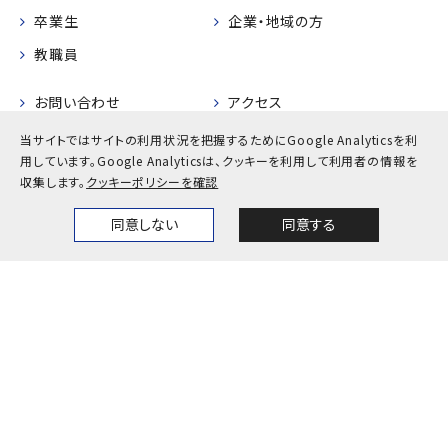
卒業生
企業・地域の方
教職員
お問い合わせ
アクセス
採用情報
公式SNS一覧
当サイトではサイトの利用状況を把握するためにGoogle Analyticsを利
用しています。
Google Analyticsは、クッキーを利用して利用者の情報を
キャンパスカレンダー
神戸大学検定
収集します。
クッキーポリシーを確認
同意しない
同意する
Home
News
Events
Themes
プライバシーポリシー
サイトポリシー
サイトマップ
© Kobe University