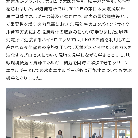
水素製造プラント）、第３回は大飯発電所（原子力発電所）の現地
を訪れました。堺港発電所では、2011年の東日本大震災以降、
再生可能エネルギーの普及が進む中で、電力の需給調整役とし
て重要性を増す火力発電において、高効率のコンバインドサイク
ル発電方式による脱炭素化の取組みについて学びました。堺港
発電所に近接するハイドロエッジでは、LNGの冷熱を利用して生
産される液化窒素の冷熱を用いて、天然ガスから得た水素ガスを
液化するプロセスについて現地を見学しながら学ぶとともに、地
球環境問題と資源エネルギー問題を同時に解決できるクリーン
エネルギーとしての水素エネルギーがもつ可能性についても学ぶ
機会となりました。