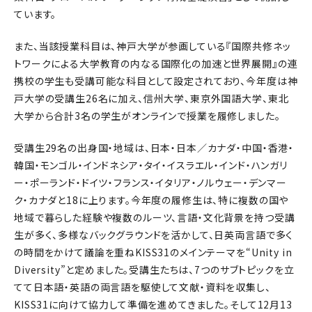
ています。
また、当該授業科目は、神戸大学が参画している『国際共修ネッ
トワークによる大学教育の内なる国際化の加速と世界展開』の連
携校の学生も受講可能な科目として設定されており、今年度は神
戸大学の受講生26名に加え、信州大学、東京外国語大学、東北
大学から合計3名の学生がオンラインで授業を履修しました。
受講生29名の出身国・地域は、日本・日本／カナダ・中国・香港・
韓国・モンゴル・インドネシア・タイ・イスラエル・インド・ハンガリ
ー・ポーランド・ドイツ・フランス・イタリア・ノルウェー・デンマー
ク・カナダと18に上ります。今年度の履修生は、特に複数の国や
地域で暮らした経験や複数のルーツ、言語・文化背景を持つ受講
生が多く、多様なバックグラウンドを活かして、日英両言語で多く
の時間をかけて議論を重ねKISS31のメインテーマを“Unity in
Diversity”と定めました。受講生たちは、7つのサブトピックを立
てて日本語・英語の両言語を駆使して文献・資料を収集し、
KISS31に向けて協力して準備を進めてきました。そして12月13