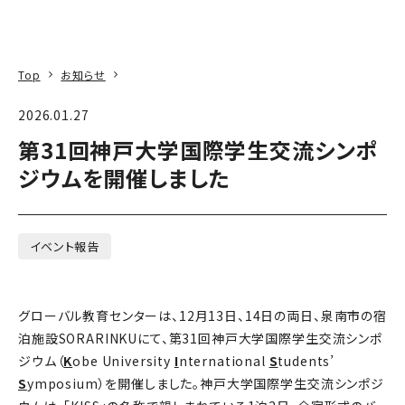
本文へ
アクセス
寄附
EN
検索
Top
お知らせ
2026.01.27
第31回神戸大学国際学生交流シンポ
ジウムを開催しました
イベント報告
グローバル教育センターは、12月13日、14日の両日、泉南市の宿
泊施設SORARINKUにて、第31回神戸大学国際学生交流シンポ
ジウム（
K
obe University
I
nternational
S
tudents’
S
ymposium）を開催しました。神戸大学国際学生交流シンポジ