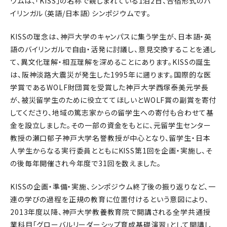
ウムは、「KISS」の名称で親しまれている1泊2日、合宿形式のバ
イリンガル（英語/日本語）シンポジウムです。
KISSの理念は、神戸大学のキャンパスに集う学生が、日本語・英
語のバイリンガルで自由・活発に討議し、意見交換することを通し
て、異文化理解・相互理解を深めることにあります。KISSの誕生
は、阪神淡路大震災が発生した1995年に遡ります。国際的な医
学賞であるWOLF財団賞を受賞した神戸大学西塚泰美元学長
が、被災留学生のために役立ててほしいとWOLF賞の副賞を寄付
してくださり、地域の篤志家からの留学生への寄付も合わせて基
金を設立しました。その一部の資金をもとに、元留学生センター
教授の瀬口郁子神戸大学名誉教授が中心となり、留学生・日本
人学生からなる実行委員とともにKISS第1回を企画・実施し、そ
の後毎年開催され今年度で31回を数えました。
KISSの企画・準備・実施、シンポジウム終了後の振り返りなど、一
連の学びの過程を正規の教育に位置付けるという意図により、
2013年度以降、神戸大学教養教育院で開講される全学共通授
業科目「グローバルリーダーシップ育成基礎演習」として開講し