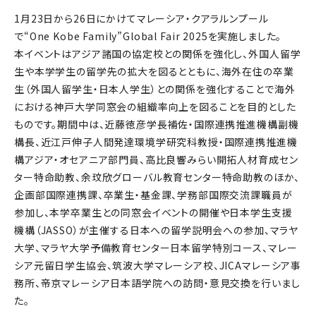
1月23日から26日にかけてマレーシア・クアラルンプール
で“One Kobe Family”Global Fair 2025を実施しました。
本イベントはアジア諸国の協定校との関係を強化し、外国人留学
生や本学学生の留学先の拡大を図るとともに、海外在住の卒業
生（外国人留学生・日本人学生）との関係を強化することで海外
における神戸大学同窓会の組織率向上を図ることを目的とした
ものです。期間中は、近藤徳彦学長補佐・国際連携推進機構副機
構長、近江戸伸子人間発達環境学研究科教授・国際連携推進機
構アジア・オセアニア部門員、高比良響みらい開拓人材育成セン
ター特命助教、余玟欣グローバル教育センター特命助教のほか、
企画部国際連携課、卒業生・基金課、学務部国際交流課職員が
参加し、本学卒業生との同窓会イベントの開催や日本学生支援
機構（JASSO）が主催する日本への留学説明会への参加、マラヤ
大学、マラヤ大学予備教育センター日本留学特別コース、マレー
シア元留日学生協会、筑波大学マレーシア校、JICAマレーシア事
務所、帝京マレーシア日本語学院への訪問・意見交換を行いまし
た。