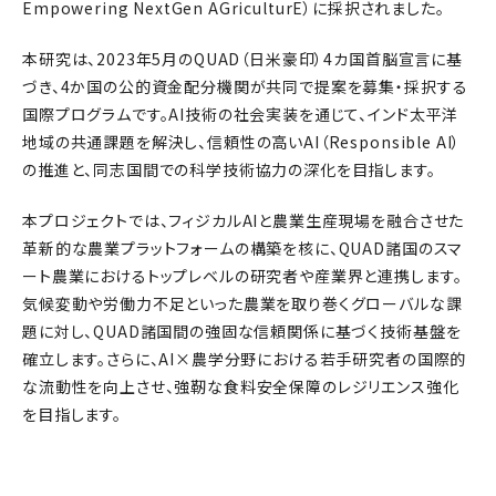
Empowering NextGen AGriculturE）に採択されました。
本研究は、2023年5月のQUAD（日米豪印）4カ国首脳宣言に基
づき、4か国の公的資金配分機関が共同で提案を募集・採択する
国際プログラムです。AI技術の社会実装を通じて、インド太平洋
地域の共通課題を解決し、信頼性の高いAI（Responsible AI）
の推進と、同志国間での科学技術協力の深化を目指します。
本プロジェクトでは、フィジカルAIと農業生産現場を融合させた
革新的な農業プラットフォームの構築を核に、QUAD諸国のスマ
ート農業におけるトップレベルの研究者や産業界と連携します。
気候変動や労働力不足といった農業を取り巻くグローバルな課
題に対し、QUAD諸国間の強固な信頼関係に基づく技術基盤を
確立します。さらに、AI×農学分野における若手研究者の国際的
な流動性を向上させ、強靭な食料安全保障のレジリエンス強化
を目指します。