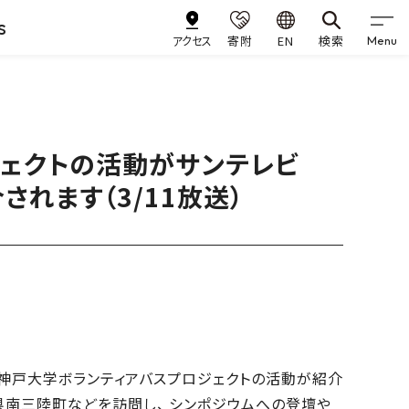
s
アクセス
寄附
EN
検索
Menu
ェクトの活動がサンテレビ
されます（3/11放送）
で、神戸大学ボランティアバスプロジェクトの活動が紹介
県南三陸町などを訪問し、 シンポジウムへの登壇や