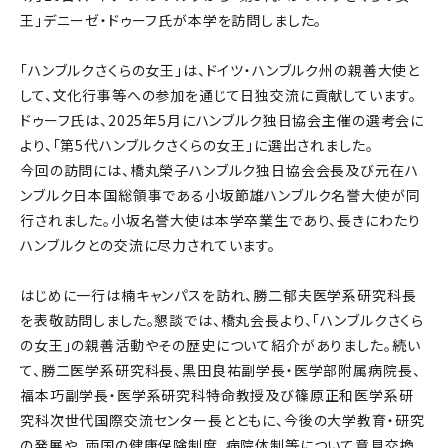
王」デニーゼ・ドゥーフ氏が本学を訪問しました。
「ハンブルクさくらの女王」は、ドイツ・ハンブルク州の親善大使と
して、文化行事等への参加を通じて日独交流に貢献しています。
ドゥーフ氏は、2025年5月にハンブルク独日協会主催の選考会に
より、「第5代ハンブルクさくらの女王」に選出されました。
今回の訪問には、橋丸榮子ハンブルク独日協会会長及び元在ハ
ンブルク日本国総領事である小坂節雄ハンブルク名誉大使が同
行されました。小坂名誉大使は本学卒業生であり、長きにわたり
ハンブルクとの交流に尽力されています。
はじめに一行は楠キャンパスを訪れ、勝二郁夫医学系研究科長
を表敬訪問しました。懇談では、橋丸会長より、「ハンブルクさくら
の女王」の親善活動やその歴史について紹介がありました。続い
て、勝二医学系研究科長、黒田良祐副学長・医学部附属病院長、
福本巧副学長・医学系研究科特命教授及び篠原正和医学系研
究科次世代国際交流センター長とともに、今後の大学教育・研究
の発展や、両国の健康保険制度、病院体制等について意見交換