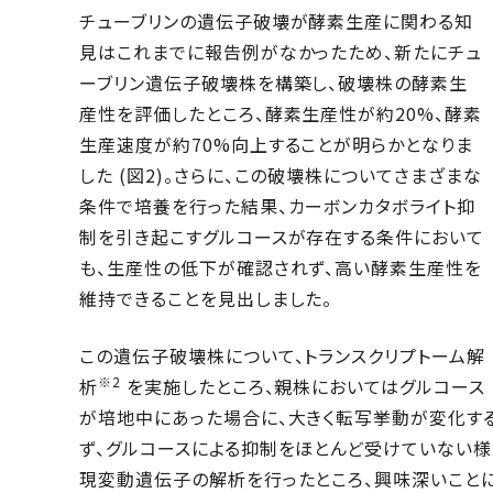
チューブリンの遺伝子破壊が酵素生産に関わる知
見はこれまでに報告例がなかったため、新たにチュ
ーブリン遺伝子破壊株を構築し、破壊株の酵素生
産性を評価したところ、酵素生産性が約20%、酵素
生産速度が約70%向上することが明らかとなりま
した (図2)。さらに、この破壊株についてさまざまな
条件で培養を行った結果、カーボンカタボライト抑
制を引き起こすグルコースが存在する条件において
も、生産性の低下が確認されず、高い酵素生産性を
維持できることを見出しました。
この遺伝子破壊株について、トランスクリプトーム解
※2
析
を実施したところ、親株においてはグルコース
が培地中にあった場合に、大きく転写挙動が変化す
ず、グルコースによる抑制をほとんど受けていない様
現変動遺伝子の解析を行ったところ、興味深いこと