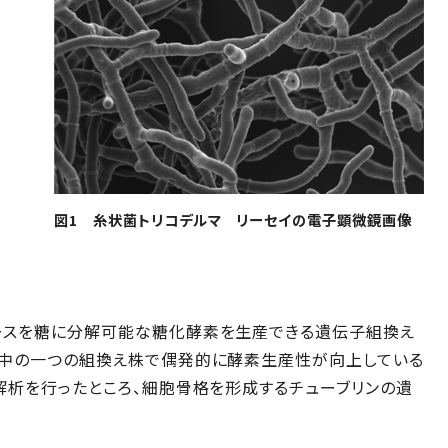
図1 糸状菌トリコデルマ リーセイの電子顕微鏡画像
ースを糖に分解可能な糖化酵素を生産できる遺伝子組換え
の中の一つの組換え株で偶発的に酵素生産性が向上している
解析を行ったところ、細胞骨格を形成するチューブリンの遺