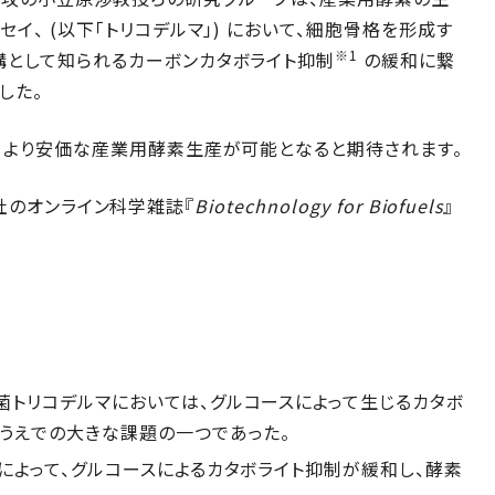
イ、 (以下「トリコデルマ」) において、細胞骨格を形成す
※1
構として知られるカーボンカタボライト抑制
の緩和に繋
した。
、より安価な産業用酵素生産が可能となると期待されます。
al社のオンライン科学雑誌『
Biotechnology for Biofuels
』
トリコデルマにおいては、グルコースによって生じるカタボ
うえでの大きな課題の一つであった。
によって、グルコースによるカタボライト抑制が緩和し、酵素