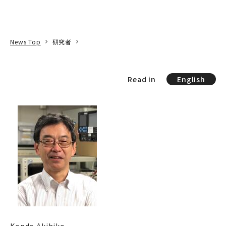
本文へ
アクセス
寄附
EN
検索
News Top
研究者
Read in
English