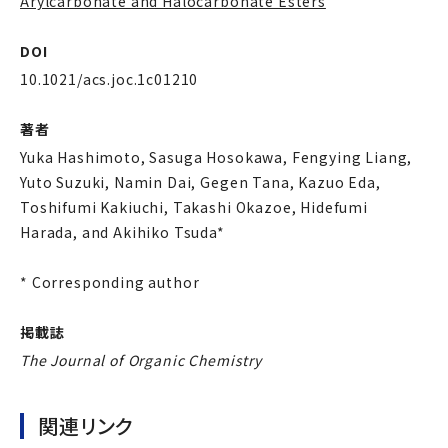
Arylcarbonate and Halocarbonate Esters
”
DOI
10.1021/acs.joc.1c01210
著者
Yuka Hashimoto, Sasuga Hosokawa, Fengying Liang,
Yuto Suzuki, Namin Dai, Gegen Tana, Kazuo Eda,
Toshifumi Kakiuchi, Takashi Okazoe, Hidefumi
Harada, and Akihiko Tsuda*
* Corresponding author
掲載誌
The Journal of Organic Chemistry
関連リンク