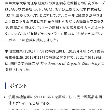
神戸大学大学院理学研究科の津田明彦准教授らの研究グループ
は、AGC株式会社（以下、AGC）、および三菱ガス化学株式会社
（以下、三菱ガス化学）と協力して、アルコールと触媒を溶解させ
たクロロホルム溶液に紫外光を照射するだけの簡単なプロセス
で、医薬品中間体やポリマーの原料となる高反応性カーボネート
や、レンズおよび有機ガラスなどとして用いることができるポリカ
ーボネートの合成に成功しました。
本研究成果は2017年7月に特許出願し、2018年4月にPCT優先
権主張出願、2018年11月の特許公開を経て、2021年6月29日
に、関連の学術論文が
The Journal of Organic Chemistry
に
掲載されました。
ポイント
汎用有機溶媒のクロロホルムを原料にして、光で医薬品中間
体やポリマーを合成できる。