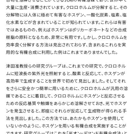
大量に生産・消費されています。クロロホルムが分解すると、その
分解物には人体に極めて有害なホスゲン、一酸化炭素、塩素、塩
化水素などが含まれていることが知られています。これらは有害
ではあるものの、例えばホスゲンはポリカーボネートなどの合成
樹脂の原料となるため、非常に有用です。しかし、クロロホルムを
効率良く分解する方法は見出されておらず、含まれるこれらを実
用的な有機合成に利用した例はこれまでありませんでした。
津田准教授らの研究グループは、これまでの研究で、クロロホル
ムに短波長の紫外光を照射すると、酸素と反応して、ホスゲンが
高効率で生成することを世界で初めて見出しました。そしてそれ
をさらに安全かつ簡単に用いるために、クロロホルムが汎用の溶
媒であることに着目して、クロロホルムにホスゲンと反応させる
ための反応基質や触媒をあらかじめ溶解させておき、光でホスゲ
ンを発生させると、即座にそれらが反応して生成物が得られる手
法を見出しました。この方法では、あたかもホスゲンを使用して
いないかのように、ホスゲンを用いる有機合成を実施することが
できます。研究グループはこれを「光オン・デマンド有機合成法」と