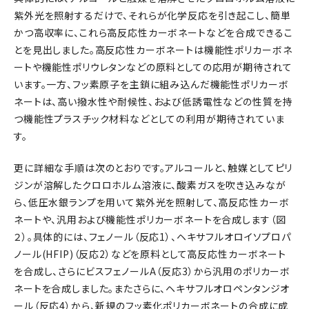
紫外光を照射するだけで、それらが化学反応を引き起こし、簡単
かつ高収率に、これら高反応性カーボネートなどを合成できるこ
とを見出しました。高反応性カーボネートは機能性ポリカーボネ
ートや機能性ポリウレタンなどの原料としての応用が期待されて
います。一方、フッ素原子を主鎖に組み込んだ機能性ポリカーボ
ネートは、高い撥水性や耐候性、および低誘電性などの性質を持
つ機能性プラスチック材料などとしての利用が期待されていま
す。
更に詳細な手順は次のとおりです。アルコールと、触媒としてピリ
ジンが溶解したクロロホルム溶液に、酸素ガスを吹き込みなが
ら、低圧水銀ランプを用いて紫外光を照射して、高反応性カーボ
ネートや、汎用および機能性ポリカーボネートを合成します（図
２）。具体的には、フェノール（反応1）、ヘキサフルオロイソプロパ
ノール(HFIP)（反応2）などを原料として高反応性カーボネート
を合成し、さらにビスフェノールA（反応3）から汎用のポリカーボ
ネートを合成しました。またさらに、ヘキサフルオロペンタンジオ
ール（反応4）から、新規のフッ素化ポリカーボネートの合成に成