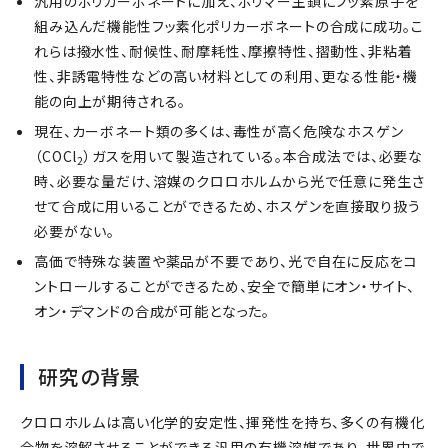
汎用のポリカーボネートに加え、ポリマー主鎖にフッ素原子を
組み込んだ機能性フッ素化ポリカーボネートの合成に成功。こ
れらは撥水性、耐候性、耐摩耗性、摩擦特性、摺動性、非粘着
性、非誘電特性などの高い材料としての利用、更なる性能・機
能の向上が期待される。
現在、カーボネート類の多くは、毒性が高く危険なホスゲン
（COCl
）ガスを用いて製造されている。本合成法では、必要な
2
時、必要な量だけ、溶媒のクロロホルムから光で任意に発生さ
せて合成に用いることができるため、ホスゲンを直接取り扱う
必要がない。
高価で特殊な装置や薬品が不要であり、光で自在に反応をコ
ントロールすることができるため、安全で簡単にオン・サイト、
オン・デマンドの合成が可能となった。
研究の背景
クロロホルムは高い化学的安定性、揮発性を持ち、多くの有機化
合物を溶解させることができる汎用の有機溶媒であり、世界中で