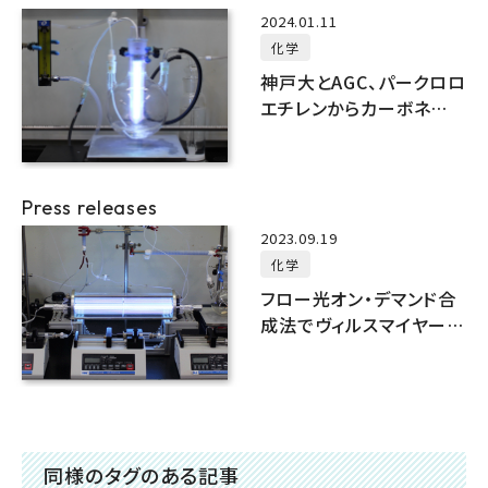
2024.01.11
化学
神戸大とAGC、パークロロ
エチレンからカーボネート
とクロロホルムの同時ワ
ンポット合成に成功
Press releases
2023.09.19
化学
フロー光オン・デマンド合
成法でヴィルスマイヤー試
薬と塩化アシルの連続合
成に成功！
同様のタグのある記事