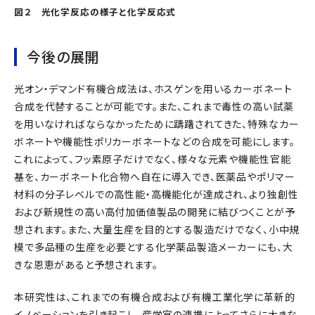
図２ 光化学反応の様子と化学反応式
今後の展開
光オン・デマンド有機合成法は、ホスゲンを用いるカーボネート
合成を代替することが可能です。また、これまで毒性の高い試薬
を用いなければならなかったために躊躇されてきた、特殊なカー
ボネートや機能性ポリカーボネートなどの合成を可能にします。
これによって、フッ素原子だけでなく、様々な元素や機能性官能
基を、カーボネート化合物へ自在に導入でき、医薬品やポリマー
材料の分子レベルでの高性能・高機能化が達成され、より独創性
および新規性の高い高付加価値製品の開発に結びつくことが予
想されます。また、大量生産を目的とする製造だけでなく、小中規
模で多品種の生産を必要とする化学薬品製造メーカーにも、大
きな恩恵があると予想されます。
本研究性は、これまでの有機合成および有機工業化学に革新的
イノベーションを引き起こし、産学官の連携によってさらに大きな