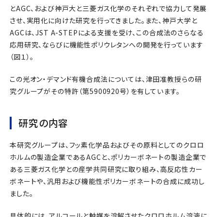
とAGC、および神戸大と三菱ガス化学のそれぞれで協力して発展
させ、実用化に向けた研究を行ってきました。また、神戸大学と
AGCは、JST A-STEPによる支援を受け、この合成法のさらなる
応用研究、ならびに機能性ポリウレタンへの開発を行っています
（図１）。
この光オン・デマンド有機合成法については、津田准教授らの研
究グループがその特許（第5900920号）を有しています。
研究の内容
本研究グループは、フッ素化学品およびその原料としてのクロロ
ホルムの製造企業であるAGCと、ポリカーボネートの製造企業で
ある三菱ガス化学との産学共同研究に取り組み、高反応性カー
ボネートや、汎用および機能性ポリカーボネートの合成に成功し
ました。
具体的には、アルコールと触媒を溶解させたクロロホルム溶液に