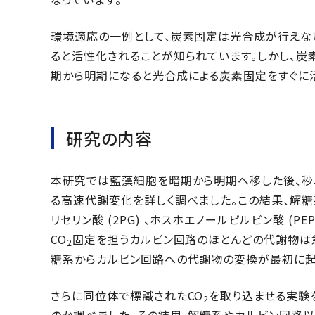
環境適応の一例として、炭素固定は光合成が行えな
ると活性化されることが知られています。しかし、
期から明期になると光合成による炭素固定をすぐに
研究の内容
本研究では藍藻細胞を暗期から明期へ移した後、秒
る高速代謝変化を詳しく調べました。この結果、解糖系
リセリン酸 (2PG) 、ホスホエノールピルビン酸 (
CO
固定を担うカルビン回路のほとんどの代謝物は
2
糖系からカルビン回路への代謝物の変換が最初に起
さらに同位体で標識されたCO
を取り込ませる実験
2