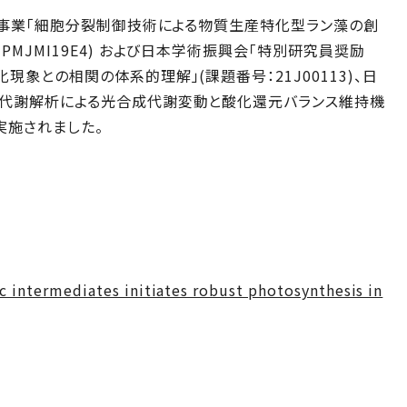
創造事業「細胞分裂制御技術による物質生産特化型ラン藻の創
MJMI19E4) および日本学術振興会「特別研究員奨励
象との相関の体系的理解」(課題番号：21J00113)、日
量代謝解析による光合成代謝変動と酸化還元バランス維持機
て実施されました。
 intermediates initiates robust photosynthesis in