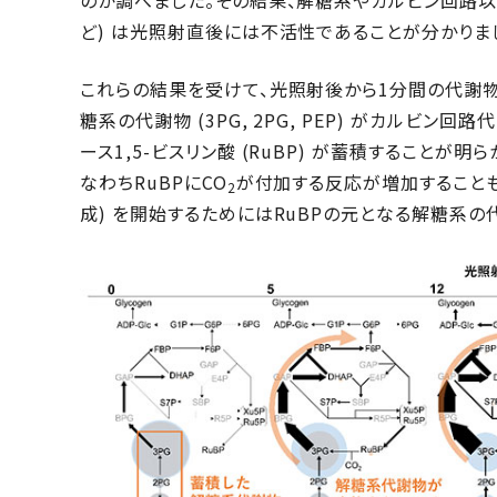
のか調べました。その結果、解糖系やカルビン回路以外
ど) は光照射直後には不活性であることが分かりま
これらの結果を受けて、光照射後から1分間の代謝物の
糖系の代謝物 (3PG, 2PG, PEP) がカルビン回
ース1,5-ビスリン酸 (RuBP) が蓄積することが明
なわちRuBPにCO
が付加する反応が増加することも
2
成) を開始するためにはRuBPの元となる解糖系