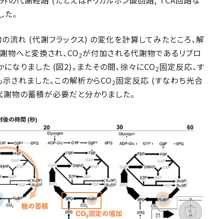
の代謝経路 (たとえばトリカルボン酸回路; TCA回路な
した。
流れ (代謝フラックス) の変化を計算してみたところ、解
路代謝物へと変換され、CO
が付加される代謝物であるリブロ
2
らかになりました (図2)。またその間、徐々にCO
固定反応、す
2
示されました。この解析からCO
固定反応 (すなわち光合
2
の代謝物の蓄積が必要だと分かりました。