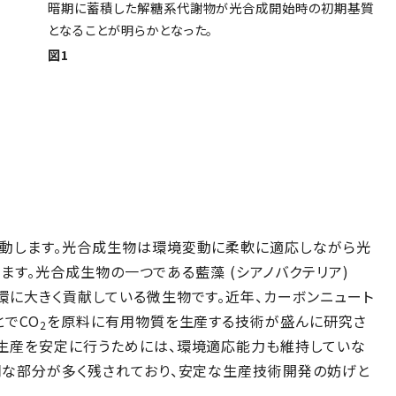
暗期に蓄積した解糖系代謝物が光合成開始時の初期基質
となることが明らかとなった。
図1
動します。光合成生物は環境変動に柔軟に適応しながら光
います。光合成生物の一つである藍藻 (シアノバクテリア)
に大きく貢献している微生物です。近年、カーボンニュート
でCO
を原料に有用物質を生産する技術が盛んに研究さ
2
生産を安定に行うためには、環境適応能力も維持していな
明な部分が多く残されており、安定な生産技術開発の妨げと