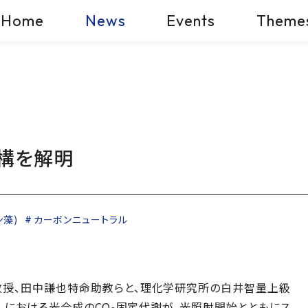
Home
News
Events
Theme
構を解明
ン藻)
カーボンニュートラル
授、田中謙也特命助教らと、理化学研究所の白井智量上級
) における光合成のCO
固定代謝が、光照射開始とともにス