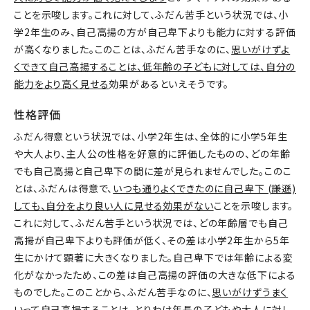
ことを示唆します。これに対して、ふだん苦手という状況では、小
学2年生のみ、自己高揚の方が自己卑下よりも能力に対する評価
が高くなりました。このことは、ふだん苦手なのに、
思いがけずよ
くできて自己高揚することは、低年齢の子どもに対しては、自分の
能力をより高く見せる
効果があるといえそうです。
性格評価
ふだん得意という状況では、小学2年生は、全体的に小学5年生
や大人より、主人公の性格を好意的に評価したものの、どの年齢
でも自己高揚と自己卑下の間に差が見られませんでした。このこ
とは、ふだんは得意で、
いつも通りよくできたのに自己卑下 (謙遜)
しても、自分をより良い人に見せる効果がない
ことを示唆します。
これに対して、ふだん苦手という状況では、どの年齢層でも自己
高揚が自己卑下よりも評価が低く、その差は小学2年生から5年
生にかけて顕著に大きくなりました。自己卑下では年齢による変
化がなかったため、この差は自己高揚の評価の大きな低下による
ものでした。このことから、ふだん苦手なのに、
思いがけずうまく
いって自己高揚することは、とりわけ年長の子どもや大人に対し