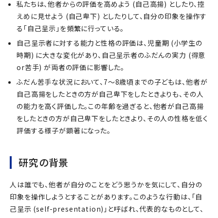
私たちは、他者からの評価を高めよう (自己高揚) としたり、控
えめに見せよう (自己卑下) としたりして、自分の印象を操作す
る「自己呈示」を頻繁に行っている。
自己呈示者に対する能力と性格の評価は、児童期 (小学生の
時期) に大きな変化があり、自己呈示者のふだんの実力 (得意
or苦手) が両者の評価に影響した。
ふだん苦手な状況において、7～8歳頃までの子どもは、他者が
自己高揚をしたときの方が自己卑下をしたときよりも、その人
の能力を高く評価した。この年齢を過ぎると、他者が自己高揚
をしたときの方が自己卑下をしたときより、その人の性格を低く
評価する様子が顕著になった。
研究の背景
人は誰でも、他者が自分のことをどう思うかを気にして、自分の
印象を操作しようとすることがあります。このような行動は、「自
己呈示 (self-presentation)」と呼ばれ、代表的なものとして、