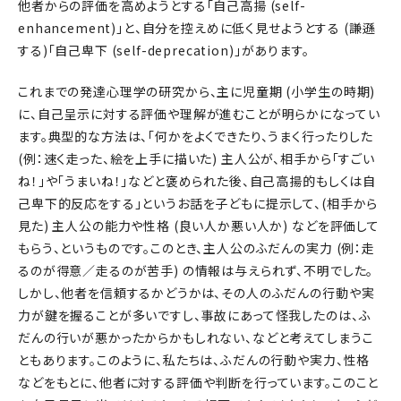
他者からの評価を高めようとする「自己高揚 (self-
enhancement)」と、自分を控えめに低く見せようとする (謙遜
する)「自己卑下 (self-deprecation)」があります。
これまでの発達心理学の研究から、主に児童期 (小学生の時期)
に、自己呈示に対する評価や理解が進むことが明らかになってい
ます。典型的な方法は、「何かをよくできたり、うまく行ったりした
(例：速く走った、絵を上手に描いた) 主人公が、相手から「すごい
ね！」や「うまいね！」などと褒められた後、自己高揚的もしくは自
己卑下的反応をする」というお話を子どもに提示して、(相手から
見た) 主人公の能力や性格 (良い人か悪い人か) などを評価して
もらう、というものです。このとき、主人公のふだんの実力 (例：走
るのが得意／走るのが苦手) の情報は与えられず、不明でした。
しかし、他者を信頼するかどうかは、その人のふだんの行動や実
力が鍵を握ることが多いですし、事故にあって怪我したのは、ふ
だんの行いが悪かったからかもしれない、などと考えてしまうこ
ともあります。このように、私たちは、ふだんの行動や実力、性格
などをもとに、他者に対する評価や判断を行っています。このこと