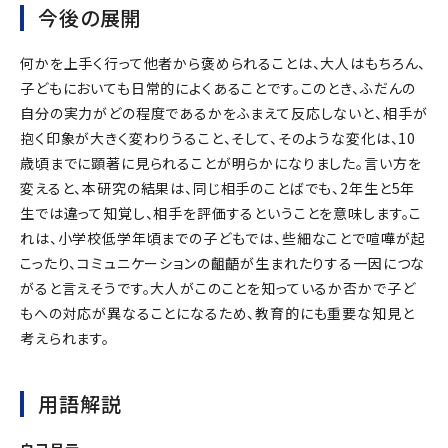
今後の展開
何かを上手く行って他者から褒められることは、大人はもちろん、
子どもにおいても日常的によくあることです。このとき、ふだんの
自分の実力がどの程度であるかをふまえて反応しないと、相手が
抱く印象が大きく変わりうること、そして、そのような変化は、10
歳頃までに顕著に見られることが明らかになりました。言い方を
変えると、本研究の結果は、同じ相手のことばでも、2年生と5年
生では違って知覚し、相手を評価するということを意味します。こ
れは、小学校低学年頃までの子どもでは、些細なことで喧嘩が起
こったり、コミュニケーションの齟齬が生まれたりする一因につな
がると言えそうです。大人がこのことを知っているか否かで子ど
もへの対応が異なることになるため、教育的にも重要な知見と
考えられます。
用語解説