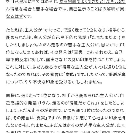
を自己呈示に当てはめると、
ある場面でよくできたとしても、ふだ
ん得意な場合と苦手な場合では、自己呈示のことばの解釈が異
なるはず
です。
たとえば、主人公が「かけっこ」で速く走って1位になり、相手から
褒められた後、主人公が自己卑下的な発話 (「たまたまだよ」) を
したとしましょう。ふだん走るのが苦手な主人公が、思いがけず1
位になったのであれば、その発言は「真実」です。それゆえ、自己
卑下的反応に対して、誠実さなどの良い印象を持つことでしょう。
これに対して、ふだん走るのが得意な主人公が、いつも通り1位に
なったのであれば、その発言は「虚偽」です。したがって、謙遜が鼻
について、やや不快な印象を受けるかもしれません。
同様に、速く走って1位になり、相手から褒められた主人公が、自
己高揚的な発話 (「うん、走るのが得意だからね」) をしたとしま
しょう。ふだん走るのが得意で、いつも通り1位になったのであれ
ば、その発言は「真実」ですが、自慢げに感じて心地よい印象を持
たないかもしれません。ふだんは走るのが苦手な主人公が、たま
たま1位になったのであれば、その発言は明らかな「虚偽」ですの