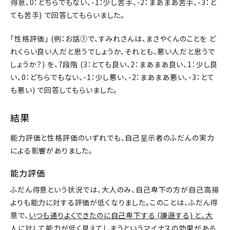
得意、0：どちらでもない、-1：少し苦手、-2：まあまあ苦手、-3：と
ても苦手) で回答してもらいました。
「性格評価」 (例：お話①で、すみれさんは、まさやくんのことを ど
れくらい良い人だと思うでしょうか、それとも、悪い人だと思うで
しょうか？) を、7段階 (3：とても良い、2：まあまあ良い、1：少し良
い、0：どちらでもない、-1：少し悪い、-2：まあまあ悪い、-3：とて
も悪い) で回答してもらいました。
結果
能力評価と性格評価のいずれでも、自己呈示者のふだんの実力
による影響がありました。
能力評価
ふだん得意という状況では、大人のみ、自己卑下の方が自己高揚
よりも能力に対する評価が低くなりました。このことは、ふだん得
意で、
いつも通りよくできたのに自己卑下する (謙遜する) と、大
人に対して能力が低く見えてしまう
というマイナスの効果がある