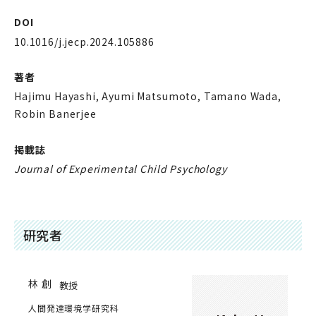
DOI
10.1016/j.jecp.2024.105886
著者
Hajimu Hayashi, Ayumi Matsumoto, Tamano Wada,
Robin Banerjee
掲載誌
Journal of Experimental Child Psychology
研究者
林 創
教授
人間発達環境学研究科