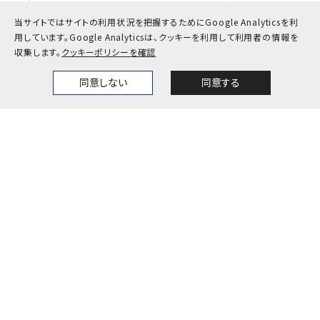
教職員
当サイトではサイトの利用状況を把握するためにGoogle Analyticsを利
用しています。
Google Analyticsは、クッキーを利用して利用者の情報を
収集します。
クッキーポリシーを確認
お問い合わせ
アクセス
採用情報
公式SNS一覧
同意しない
同意する
Home
News
Events
Themes
キャンパスカレンダー
神戸大学検定
プライバシーポリシー
サイトポリシー
サイトマップ
© Kobe University