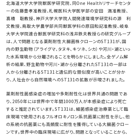
北海道大学大学院獣医学研究院、同One Healthリサーチセンタ
ーの佐藤豊孝准教授、札幌医科大学医学部の安田 満准教授、
髙橋 聡教授、神戸大学大学院人間発達環境学研究科の源 利
文教授、鳥取大学農学部共同獣医学科の原田和記准教授、岐阜
大学大学院連合獣医学研究科の浅井鉄夫教授らの研究グループ
は、人で問題となる薬剤耐性大腸菌株クローンのST131が、国
内の野生動物（アライグマ、タヌキ、キツネ、シカ）や河川・湖といっ
た水系環境から分離されることを明らかにしました。全ゲノム解
析の結果、野生動物や河川・湖から分離されたST131の一部は
人から分離されるST131と遺伝的な類似度が高いことが分か
り、人社会から自然環境へのST131の拡散が示唆されました。
薬剤耐性菌感染症の増加や多剤耐性化は世界共通の問題であ
り、2050年には世界中で年間1000万人が本感染症により死亡
すると推定されています。ST131は、細菌感染症治療薬として臨
床現場で使用されるフルオロキノロン系抗菌薬に耐性を示し、他
の系統の抗菌薬にも高頻度に耐性を獲得している大腸菌クロー
ンです。世界中の臨床現場に広がり、問題となっていることから、