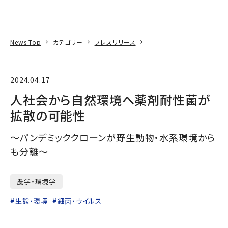
本文へ
アクセス
寄附
EN
検索
News Top
カテゴリー
プレスリリース
2024.04.17
人社会から自然環境へ薬剤耐性菌が
拡散の可能性
～パンデミッククローンが野生動物・水系環境から
も分離～
農学・環境学
生態・環境
細菌・ウイルス