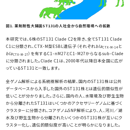
図1. 薬剤耐性大腸菌ST131の人社会から自然環境への拡散
本研究では、6株のST131 Clade C2を除き、全てST131 Clade
C1に分類され、CTX-M型ESBL遺伝子（それぞれ
bla
と
CTX-M-14
bla
）を有するC1-nM27とC1-M27からなるsub-Clade
CTX-M-27
に分類されました。Clade C1は、2000年代以降日本全国に広が
っているST131と一致します。
全ゲノム解析による系統樹解析の結果、国内のST131株は公共
データベースから入手した国外のST131株とは遺伝的類似性が
低いことが分かりました。さらに、国内の人、水環境及び野生生物
から分離されたST131はいくつかのアクセサリーゲノムに基づく
クラスターに分類され、コアゲノムSNP解析により、人、河川／湖
水及び野生生物から分離されたいくつかのST131株が互いにク
ラスター化し、遺伝的類似度が高いことが明らかになりました。