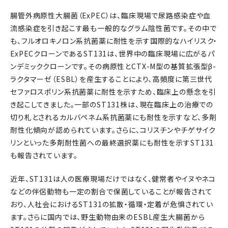
腸管外病原性大腸菌（ExPEC）は、臨床現場で尿路感染症や血
流感染症を引き起こす最も一般的なグラム陰性菌です。その中で
も、フルオロキノロン系抗菌薬に耐性を示す国際的なハイリスク・
ExPECクローンであるST131は、世界中の臨床現場に広がるパ
ンデミッククローンです。その病原性とCTX-M型の基質拡張型β-
ラクタマーゼ（ESBL）を産生することにより、高頻度に第三世代
セファロスポリン系抗菌薬に耐性を示すため、臨床上の懸念を引
き起こしてきました。一部のST131株は、現在臨床上の治療での
切り札とされるカルバペネム系抗菌薬にも耐性を示すなど、多剤
耐性化傾向が認められています。さらに、コリスチンやチゲサイク
リンといった多剤耐性菌への最終選択薬にも耐性を示すST131
も報告されています。
近年、ST131は人の医療現場だけではなく、健常者やイヌやネコ
などの伴侶動物も一定の割合で保菌していることが報告されて
おり、人社会におけるST131の拡散・循環・定着が危惧されてい
ます。さらに国内では、野生動物由来のESBL産生大腸菌から