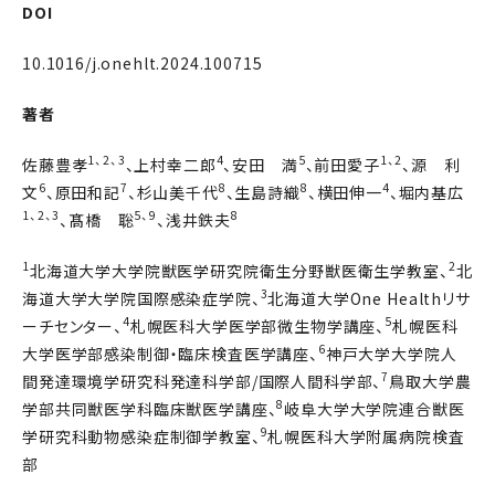
DOI
10.1016/j.onehlt.2024.100715
著者
1、2、3
4
5
1、2
佐藤豊孝
、上村幸二郎
、安田 満
、前田愛子
、源 利
6
7
8
8
4
文
、原田和記
、杉山美千代
、生島詩織
、横田伸一
、堀内基広
1、2、3
5、9
8
、髙橋 聡
、浅井鉄夫
1
2
北海道大学大学院獣医学研究院衛生分野獣医衛生学教室、
北
3
海道大学大学院国際感染症学院、
北海道大学One Healthリサ
4
5
ーチセンター、
札幌医科大学医学部微生物学講座、
札幌医科
6
大学医学部感染制御・臨床検査医学講座、
神戸大学大学院人
7
間発達環境学研究科発達科学部/国際人間科学部、
鳥取大学農
8
学部共同獣医学科臨床獣医学講座、
岐阜大学大学院連合獣医
9
学研究科動物感染症制御学教室、
札幌医科大学附属病院検査
部