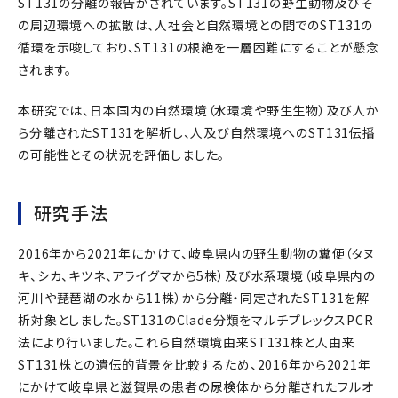
ST131の分離の報告がされています。ST131の野生動物及びそ
の周辺環境への拡散は、人社会と自然環境との間でのST131の
循環を示唆しており、ST131の根絶を一層困難にすることが懸念
されます。
本研究では、日本国内の自然環境（水環境や野生生物）及び人か
ら分離されたST131を解析し、人及び自然環境へのST131伝播
の可能性とその状況を評価しました。
研究手法
2016年から2021年にかけて、岐阜県内の野生動物の糞便（タヌ
キ、シカ、キツネ、アライグマから5株）及び水系環境（岐阜県内の
河川や琵琶湖の水から11株）から分離・同定されたST131を解
析対象としました。ST131のClade分類をマルチプレックスPCR
法により行いました。これら自然環境由来ST131株と人由来
ST131株との遺伝的背景を比較するため、2016年から2021年
にかけて岐阜県と滋賀県の患者の尿検体から分離されたフルオ