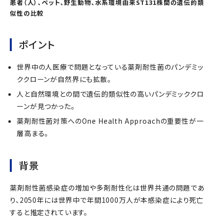
患者（人）、ペット、野生動物、水系環境由来ST131株間の遺伝的類
似性の比較
ポイント
世界中の人医療で問題となっている薬剤耐性菌のパンデミッ
ククローンが自然界にも拡散。
人と自然環境との間で遺伝的類似性の高いパンデミッククロ
ーンが見つかった。
薬剤耐性菌対策へのOne Health Approachの重要性が一
層高まる。
背景
薬剤耐性菌感染症の増加や多剤耐性化は世界共通の問題であ
り、2050年には世界中で年間1000万人が本感染症により死亡
すると推定されています。