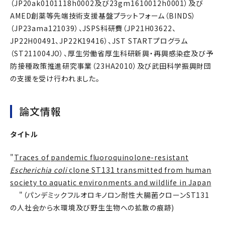
（JP20ak0101118h0002及び23gm1610012h0001）及び
AMED創薬等先端技術支援基盤プラットフォーム（BINDS）
（JP23ama121039）、JSPS科研費（JP21H03622、
JP22H00491、JP22K19416）、JST STARTプログラム
（ST211004JO）、厚生労働省厚生科研新興・再興感染症及び予
防接種政策推進研究事業（23HA2010）及び武田科学振興財団
の支援を受け行われました。
論文情報
タイトル
"
Traces of pandemic fluoroquinolone-resistant
Escherichia coli
clone ST131 transmitted from human
society to aquatic environments and wildlife in Japan
"（パンデミックフルオロキノロン耐性大腸菌クローンST131
の人社会から水環境及び野生生物への拡散の痕跡)