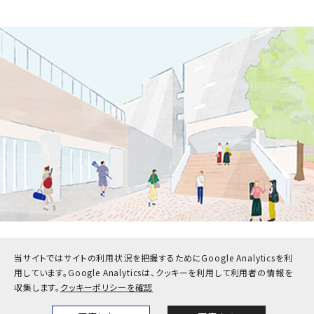
当サイトではサイトの利用状況を把握するためにGoogle Analyticsを利
受験生
在学生・保護者
用しています。
Google Analyticsは、クッキーを利用して利用者の情報を
卒業生
企業・地域の方
収集します。
クッキーポリシーを確認
教職員