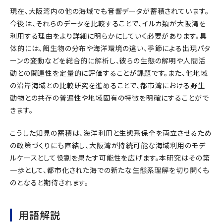
現在、大阪湾内の他の海域でも音響データが蓄積されています。
今後は、それらのデータを比較することで、イルカ類が大阪湾を
利用する理由をより詳細に明らかにしていく必要があります。具
体的には、餌生物の分布や海洋環境の違い、季節による出現パタ
ーンの変動などを総合的に解析し、彼らの生態の解明や人間活
動との関連性を定量的に評価することが課題です。また、他地域
の沿岸海域との比較研究を進めることで、都市湾における野生
動物との共存の普遍性や地域固有の特徴を明確にすることがで
きます。
こうした知見の蓄積は、海洋利用と生態系保全を両立させるため
の政策づくりにも直結し、大阪湾が持続可能な海域利用のモデ
ルケースとして役割を果たす可能性を広げます。本研究はその第
一歩として、都市化された海での新たな生態系理解を切り開くも
のとなると期待されます。
用語解説