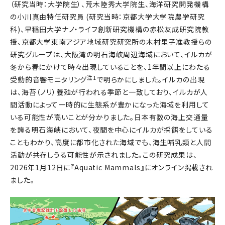
（研究当時：大学院生）、荒木陸秀大学院生、海洋研究開発機構
の小川真由特任研究員 (研究当時：京都大学大学院農学研究
科)、早稲田大学ナノ・ライフ創新研究機構の赤松友成研究院教
授、京都大学東南アジア地域研究研究所の木村里子准教授らの
研究グループは、大阪湾の明石海峡周辺海域において、イルカが
冬から春にかけて時々出現していることを、1年間以上にわたる
注1
受動的音響モニタリング
で明らかにしました。イルカの出現
は、海苔（ノリ）養殖が行われる季節と一致しており、イルカが人
間活動によって一時的に生態系が豊かになった海域を利用して
いる可能性が高いことが分かりました。日本有数の海上交通量
を誇る明石海峡において、夜間を中心にイルカが採餌をしている
こともわかり、高度に都市化された海域でも、海生哺乳類と人間
活動が共存しうる可能性が示されました。この研究成果は、
2026年1月12日に『Aquatic Mammals』にオンライン掲載され
ました。