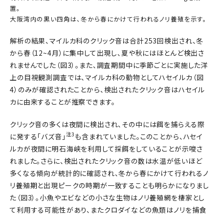
置。
大阪湾内の黒い四角は、冬から春にかけて行われるノリ養殖を示す。
解析の結果、マイルカ科のクリック音は合計253回検出され、冬
から春（12~4月）に集中して出現し、夏や秋にはほとんど検出さ
れませんでした（図3）。また、調査期間中に季節ごとに実施した洋
上の目視観測調査では、マイルカ科の動物としてハセイルカ（図
4）のみが確認されたことから、検出されたクリック音はハセイル
カに由来することが推察できます。
クリック音の多くは夜間に検出され、その中には餌を捕らえる際
注3
に発する「バズ音」
も含まれていました。このことから、ハセイ
ルカが夜間に明石海峡を利用して採餌をしていることが示唆さ
れました。さらに、検出されたクリック音の数は水温が低いほど
多くなる傾向が統計的に確認され、冬から春にかけて行われるノ
リ養殖期と出現ピークの時期が一致することも明らかになりまし
た（図3）。小魚やエビなどの小さな生物はノリ養殖網を棲家とし
て利用する可能性があり、またクロダイなどの魚類はノリを捕食