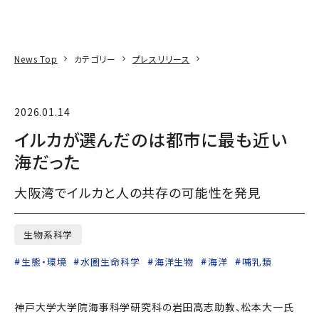
本文へ
アクセス
寄附
EN
検索
News Top
カテゴリー
プレスリリース
2026.01.14
イルカが選んだのは都市に最も近い
海だった
大阪湾でイルカと人の共存の可能性を発見
生物系科学
生態・環境
水圏生命科学
海洋生物
海洋
哺乳類
神戸大学大学院海事科学研究科の岩田高志助教、松本大一氏