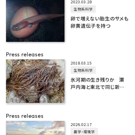
2023.03.28
生物系科学
卵で増えない胎生のサメも
卵黄遺伝子を持つ
Press releases
2018.03.15
生物系科学
氷河期の生き残りか 瀬
戸内海と東北で同じ新種
海藻「ニセクロモズク」を発
見
Press releases
2026.02.17
農学・環境学