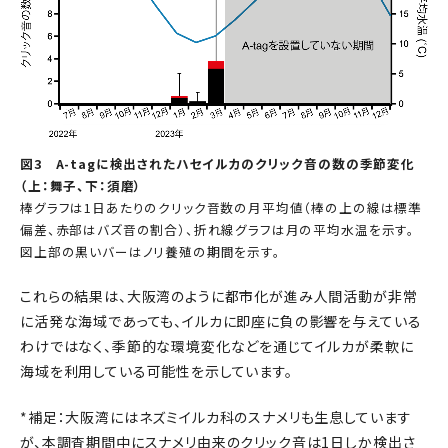
図3 A-tagに検出されたハセイルカのクリック音の数の季節変化
（上：舞子、下：須磨）
棒グラフは1日あたりのクリック音数の月平均値（棒の上の線は標準
偏差、赤部はバズ音の割合）、折れ線グラフは月の平均水温を示す。
図上部の黒いバーはノリ養殖の期間を示す。
これらの結果は、大阪湾のように都市化が進み人間活動が非常
に活発な海域であっても、イルカに即座に負の影響を与えている
わけではなく、季節的な環境変化などを通じてイルカが柔軟に
海域を利用している可能性を示しています。
*補足：大阪湾にはネズミイルカ科のスナメリも生息しています
が、本調査期間中にスナメリ由来のクリック音は1日しか検出さ