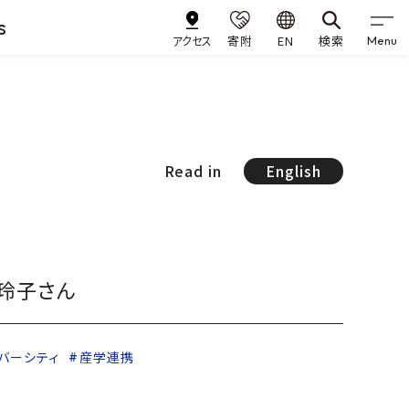
s
アクセス
寄附
EN
検索
Menu
Read in
English
玲子さん
バーシティ
産学連携