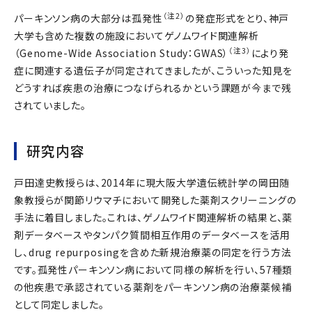
（注2）
パーキンソン病の大部分は孤発性
の発症形式をとり、神戸
大学も含めた複数の施設においてゲノムワイド関連解析
（注3）
（Genome-Wide Association Study：GWAS）
により発
症に関連する遺伝子が同定されてきましたが、こういった知見を
どうすれば疾患の治療につなげられるかという課題が今まで残
されていました。
研究内容
戸田達史教授らは、2014年に現大阪大学遺伝統計学の岡田随
象教授らが関節リウマチにおいて開発した薬剤スクリーニングの
手法に着目しました。これは、ゲノムワイド関連解析の結果と、薬
剤データベースやタンパク質間相互作用のデータベースを活用
し、drug repurposingを含めた新規治療薬の同定を行う方法
です。孤発性パーキンソン病において同様の解析を行い、57種類
の他疾患で承認されている薬剤をパーキンソン病の治療薬候補
として同定しました。