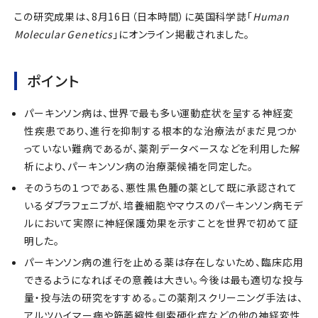
この研究成果は、8月16日（日本時間）に英国科学誌「
Human
Molecular Genetics
」にオンライン掲載されました。
ポイント
パーキンソン病は、世界で最も多い運動症状を呈する神経変
性疾患であり、進行を抑制する根本的な治療法がまだ見つか
っていない難病であるが、薬剤データベースなどを利用した解
析により、パーキンソン病の治療薬候補を同定した。
そのうちの１つである、悪性黒色腫の薬として既に承認されて
いるダブラフェニブが、培養細胞やマウスのパーキンソン病モデ
ルにおいて実際に神経保護効果を示すことを世界で初めて証
明した。
パーキンソン病の進行を止める薬は存在しないため、臨床応用
できるようになればその意義は大きい。今後は最も適切な投与
量・投与法の研究をすすめる。この薬剤スクリーニング手法は、
アルツハイマー病や筋萎縮性側索硬化症などの他の神経変性