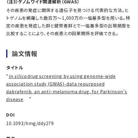
（注3）ゲノムワイド関連解析（GWAS）
その疾患の発症に関係する遺伝子を見つける代表的な方法。ヒ
トゲノムを網羅した数百万～1,000万の一塩基多型を用いる。特
定の疾患を発症した群と健常者群とで一塩基多型の出現頻度を
比較することにより、その疾患との因果関係を評価できる。
論文情報
タイトル
“
In silico
drug screening by using genome-wide
association study (GWAS)-data repurposed
dabrafenib, an anti-melanoma drug, for Parkinson’s
disease
”
DOI
10.1093/hmg/ddy279