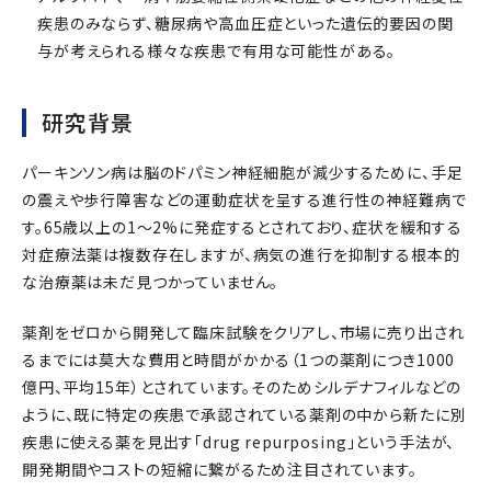
疾患のみならず、糖尿病や高血圧症といった遺伝的要因の関
与が考えられる様々な疾患で有用な可能性がある。
研究背景
パーキンソン病は脳のドパミン神経細胞が減少するために、手足
の震えや歩行障害などの運動症状を呈する進行性の神経難病で
す。65歳以上の1～2%に発症するとされており、症状を緩和する
対症療法薬は複数存在しますが、病気の進行を抑制する根本的
な治療薬は未だ見つかっていません。
薬剤をゼロから開発して臨床試験をクリアし、市場に売り出され
るまでには莫大な費用と時間がかかる（1つの薬剤につき1000
億円、平均15年）とされています。そのためシルデナフィルなどの
ように、既に特定の疾患で承認されている薬剤の中から新たに別
疾患に使える薬を見出す「drug repurposing」という手法が、
開発期間やコストの短縮に繋がるため注目されています。