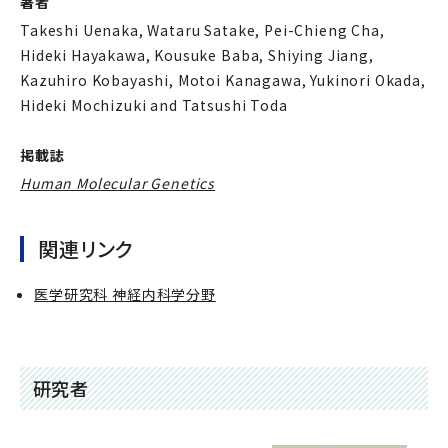
著者
Takeshi Uenaka, Wataru Satake, Pei-Chieng Cha,
Hideki Hayakawa, Kousuke Baba, Shiying Jiang,
Kazuhiro Kobayashi, Motoi Kanagawa, Yukinori Okada,
Hideki Mochizuki and Tatsushi Toda
掲載誌
Human Molecular Genetics
関連リンク
医学研究科 神経内科学分野
研究者