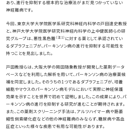
あり、進行を抑制する根本的な治療法がまだ見つかっていない
神経難病です。
今回、東京大学大学院医学系研究科神経内科学の戸田達史教授
と、神戸大学大学院医学研究科神経内科学の上中健医師らの研
（注1）
究グループは、悪性黒色腫
に対する薬として承認されてい
るダブラフェニブが、パーキンソン病の進行を抑制する可能性を
持つことを見出しました。
戸田教授らは、大阪大学の岡田随象教授が開発した薬剤データ
ベースなどを利用した解析を用いて、パーキンソン病の治療薬候
補を同定しました。そのうちの1つであるダブラフェニブが、培養
細胞やマウスのパーキンソン病モデルにおいて実際に神経保護
効果を示すことを世界で初めて証明しました。この成果により、パ
ーキンソン病の進行を抑制する研究が進むことが期待されます。
また、この薬剤スクリーニング手法は、アルツハイマー病や筋萎
縮性側索硬化症などの他の神経難病のみならず、糖尿病や高血
圧症といった様々な疾患で有用な可能性があります。