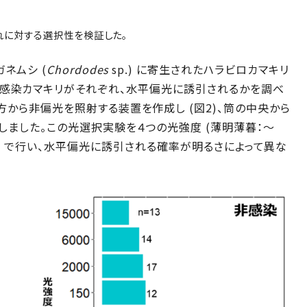
れに対する選択性を検証した。
ネムシ (
Chordodes
sp.) に寄生されたハラビロカマキリ
と非感染カマキリがそれぞれ、水平偏光に誘引されるかを調べ
方から非偏光を照射する装置を作成し (図2)、筒の中央から
しました。この光選択実験を４つの光強度 (薄明薄暮：～
000 lux) で行い、水平偏光に誘引される確率が明るさによって異な