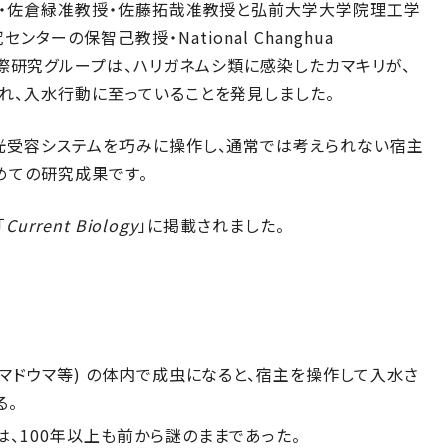
)・佐倉緑准教授・佐藤拓哉准教授と弘前大学大学院理工学
の保智己教授・National Changhua
士からなる国際研究グループは、ハリガネムシ類に感染したカマキリが、
れ、入水行動に至っていることを発見しました。
光受容システムを巧みに操作し、通常では考えられない宿主
めての研究成果です。
「
Current Biology
」に掲載されました。
マドウマ等) の体内で成虫になると、宿主を操作して入水さ
る。
、100年以上も前から謎のままであった。