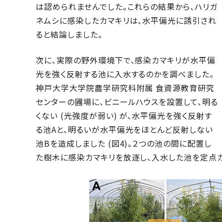
は認められませんでした。これらの結果から、ハリガ
ネムシに感染したカマキリは、水平偏光に誘引され
ると結論しました。
次に、実際の野外環境下で、感染カマキリが水平偏
光を強く反射する池に入水するのかを調べました。
神戸大学大学院農学研究科附属 食資源教育研究
センターの圃場に、ビニールハウスを設置して、明る
くない (光強度が弱い) が、水平偏光を強く反射す
る池Aと、明るいが水平偏光をほとんど反射しない
池Bを造成しました (図4)。２つの池の間に配置し
た樹木に感染カマキリを放逐し、入水した池を定点カ