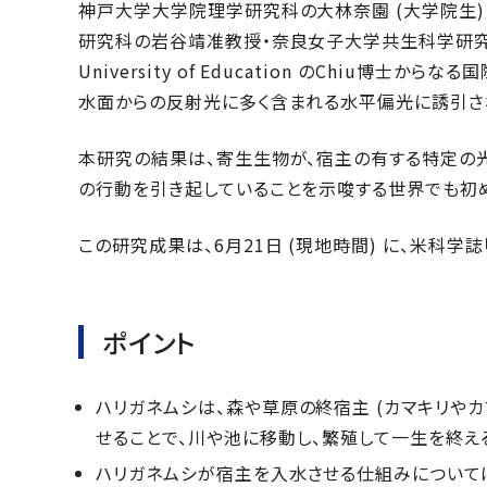
神戸大学大学院理学研究科の大林奈園 (大学院生
研究科の岩谷靖准教授・奈良女子大学共生科学研究センター
University of Education のChiu博
水面からの反射光に多く含まれる水平偏光に誘引さ
本研究の結果は、寄生生物が、宿主の有する特定の
の行動を引き起していることを示唆する世界でも初
この研究成果は、6月21日 (現地時間) に、米科学誌
ポイント
ハリガネムシは、森や草原の終宿主 (カマキリやカ
せることで、川や池に移動し、繁殖して一生を終え
ハリガネムシが宿主を入水させる仕組みについては