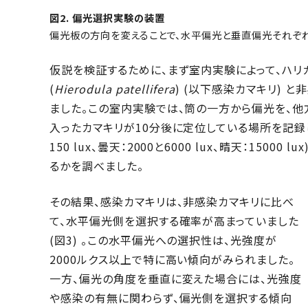
図2. 偏光選択実験の装置
偏光板の方向を変えることで、水平偏光と垂直偏光それぞ
仮説を検証するために、まず室内実験によって、ハリガ
(
Hierodula patellifera
) (以下感染カマキリ) 
ました。この室内実験では、筒の一方から偏光を、他
入ったカマキリが10分後に定位している場所を記録
150 lux、曇天：2000と6000 lux、晴天：15
るかを調べました。
その結果、感染カマキリは、非感染カマキリに比べ
て、水平偏光側を選択する確率が高まっていました
(図3) 。この水平偏光への選択性は、光強度が
2000ルクス以上で特に高い傾向がみられました。
一方、偏光の角度を垂直に変えた場合には、光強度
や感染の有無に関わらず、偏光側を選択する傾向