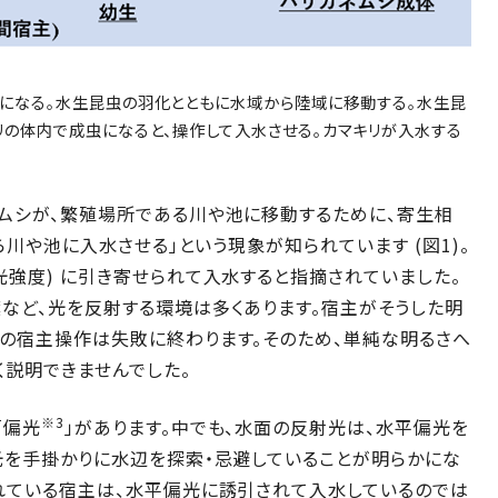
トになる。水生昆虫の羽化とともに水域から陸域に移動する。水生昆
リの体内で成虫になると、操作して入水させる。カマキリが入水する
ネムシが、繁殖場所である川や池に移動するために、寄生相
ら川や池に入水させる」という現象が知られています (図1)。
光強度) に引き寄せられて入水すると指摘されていました。
など、光を反射する環境は多くあります。宿主がそうした明
シの宿主操作は失敗に終わります。そのため、単純な明るさへ
説明できませんでした。
※3
「偏光
」があります。中でも、水面の反射光は、水平偏光を
光を手掛かりに水辺を探索・忌避していることが明らかにな
れている宿主は、水平偏光に誘引されて入水しているのでは