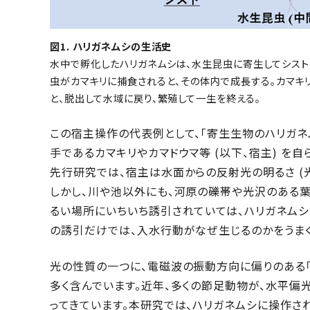
図1. ハリガネムシの生活史
水中で孵化したハリガネムシは、水生昆虫に寄生してシス
虫がカマキリに捕食されると、その体内で成長する。カマキ
と、脱出して水域に戻り、繁殖して一生を終える。
この宿主操作の代表例として、「寄生生物のハリガ
手であるカマキリやカマドウマ等 (以下、宿主) を自
先行研究では、宿主は水面からの反射光の明るさ (
しかし、川や池以外にも、河原の礫帯や光沢のある葉
るい場所にいちいち誘引されていては、ハリガネム
の誘引だけでは、入水行動がなぜ生じるのかをうまく
光の性質の一つに、電磁波の振動方向に偏りのある
多く含んでいます。近年、多くの節足動物が、水平偏
ってきています。本研究では、ハリガネムシに操作さ