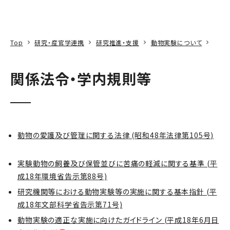
本文へ
アクセス
寄附
EN
検索
Top
研究・産官学連携
研究推進・支援
動物実験について
関係法令・学内規則等
動物の愛護及び管理に関する法律 (昭和48年法律第105号)
実験動物の飼養及び保管並びに苦痛の軽減に関する基準 (平
成18年環境省告示第88号)
研究機関等における動物実験等の実施に関する基本指針 (平
成18年文部科学省告示第71号)
動物実験の適正な実施に向けたガイドライン (平成18年6月日