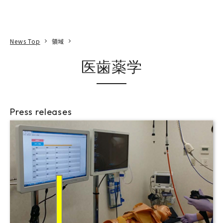
本文へ
アクセス
寄附
EN
検索
News Top
領域
医歯薬学
Press releases