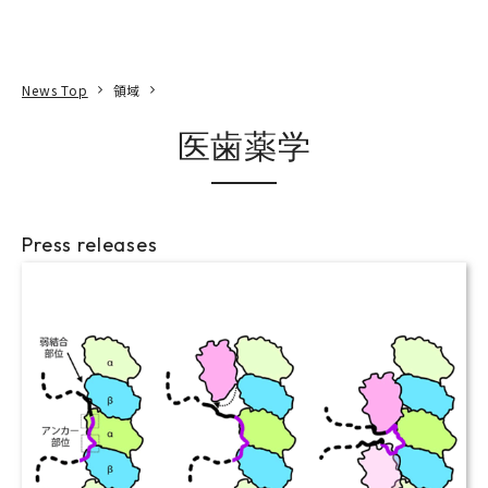
本文へ
アクセス
寄附
EN
検索
News Top
領域
医歯薬学
Press releases